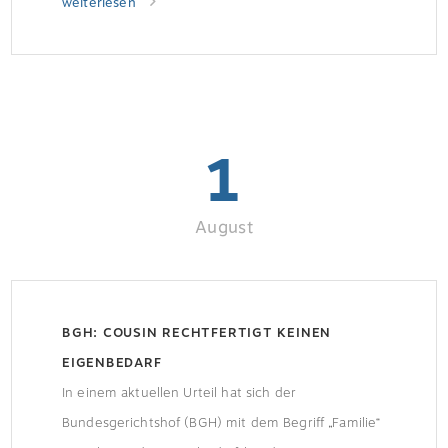
Fördersumme seit dem 07. August deutlich
weiterlesen
reduziert. Das meldet das Bundesministerium für
Wirtschaft und Klimaschutz (BMWK).
1
August
BGH: COUSIN RECHTFERTIGT KEINEN
EIGENBEDARF
In einem aktuellen Urteil hat sich der
Bundesgerichtshof (BGH) mit dem Begriff „Familie“