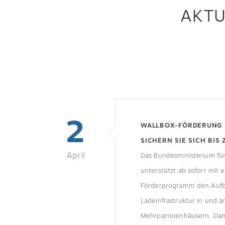
AKTU
2
WALLBOX-FÖRDERUNG 
SICHERN SIE SICH BIS
April
PRO STELLPLATZ
Das Bundesministerium fü
unterstützt ab sofort mit
Förderprogramm den Auf
Ladeinfrastruktur in und a
Mehrparteienhäusern. Dam