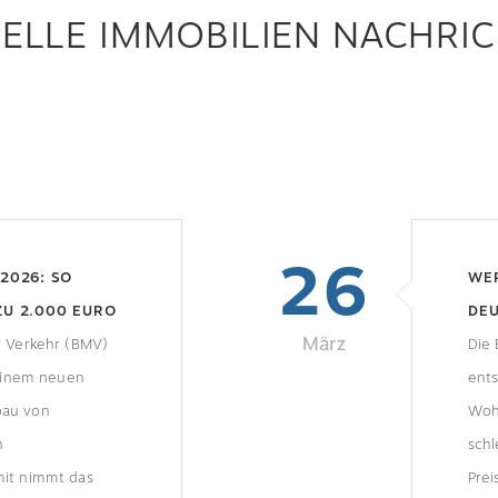
ELLE IMMOBILIEN NACHRI
26
2026: SO
WER
 ZU 2.000 EURO
DEU
März
r Verkehr (BMV)
EF
Die 
 einem neuen
ents
bau von
Woh
n
schl
it nimmt das
Prei