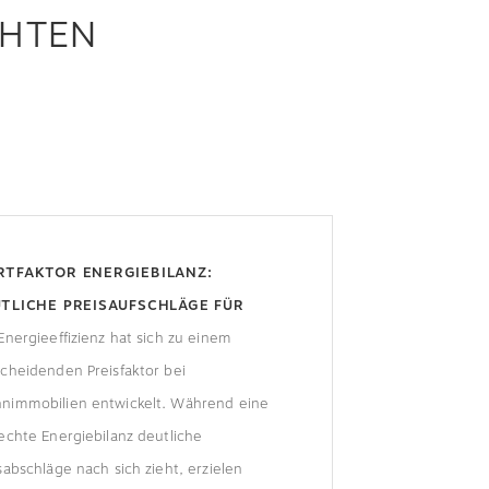
CHTEN
TFAKTOR ENERGIEBILANZ:
TLICHE PREISAUFSCHLÄGE FÜR
FIZIENTE WOHNGEBÄUDE
Energieeffizienz hat sich zu einem
cheidenden Preisfaktor bei
nimmobilien entwickelt. Während eine
echte Energiebilanz deutliche
sabschläge nach sich zieht, erzielen