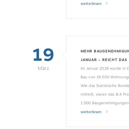
BMV gezielt den Gebäude
weiterlesen
Blick, um den Zugang zu L
an den rund 9 Millionen St
außerhalb des Straßenverk
erleichtern. Gefördert we
19
Anschaffung und Errichtun
MEHR BAUGENEHMIGU
Ladeinfrastruktur, […]
JANUAR – REICHT DAS 
März
WENDE?
Im Januar 2026 wurde in 
Bau von 19.500 Wohnung
Wie das Statistische Bund
mitteilt, waren das 8,4 Pr
1.500 Baugenehmigungen 
Januar 2025. Dabei stieg d
weiterlesen
genehmigten Wohnungen
7,4 Prozent oder 1.100 au