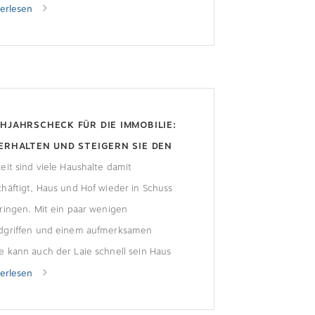
nders effiziente Gebäude deutlich
terlesen
ere Preise. Wohnungen mit der besten
gieeffizienzklasse A+ kosten im
desweiten Durchschnitt rund 20 Prozent
 als vergleichbare Objekte mit
lerem Energiestandard der Klasse D. Zu
HJAHRSCHECK FÜR DIE IMMOBILIE:
sem Ergebnis kommt eine […]
ERHALTEN UND STEIGERN SIE DEN
USWERT
eit sind viele Haushalte damit
häftigt, Haus und Hof wieder in Schuss
ringen. Mit ein paar wenigen
dgriffen und einem aufmerksamen
 kann auch der Laie schnell sein Haus
gen und so den Wert der Immobilie
terlesen
estens erhalten, wenn nicht sogar
gern. Der Immobilienverband