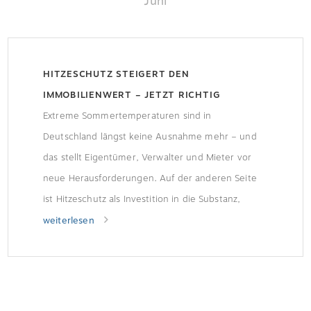
Juni
HITZESCHUTZ STEIGERT DEN
IMMOBILIENWERT – JETZT RICHTIG
NACHRÜSTEN UND FÖRDERN LASSEN
Extreme Sommertemperaturen sind in
Deutschland längst keine Ausnahme mehr – und
das stellt Eigentümer, Verwalter und Mieter vor
neue Herausforderungen. Auf der anderen Seite
ist Hitzeschutz als Investition in die Substanz,
Nutzbarkeit und Zukunftsfähigkeit von Gebäuden
weiterlesen
zu sehen so der Immobilienverband Deutschland
IVD Bundesverband der Immobilienberater,
Makler, Verwalter und Sachverständigen e. V.