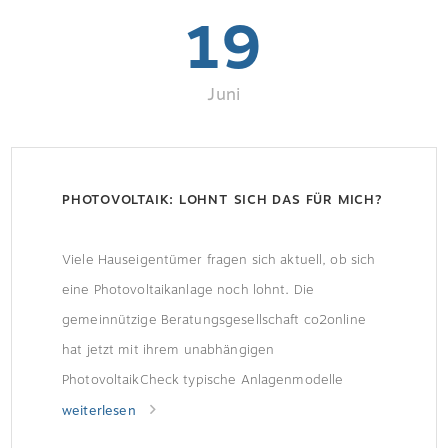
19
Juni
PHOTOVOLTAIK: LOHNT SICH DAS FÜR MICH?
Viele Hauseigentümer fragen sich aktuell, ob sich
eine Photovoltaikanlage noch lohnt. Die
gemeinnützige Beratungsgesellschaft co2online
hat jetzt mit ihrem unabhängigen
PhotovoltaikCheck typische Anlagenmodelle
durchgerechnet – und kommt zu einem klaren
weiterlesen
Ergebnis: In vielen Fällen rechnet sich Solarstrom