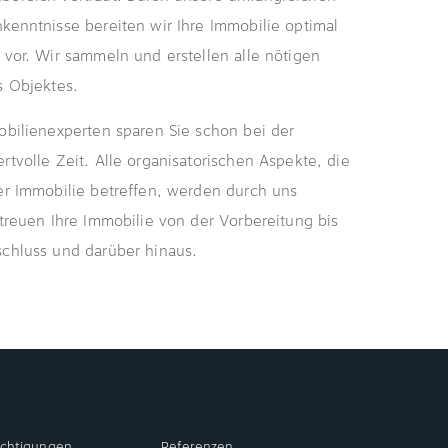
kenntnisse bereiten wir Ihre Immobilie optimal
 vor. Wir sammeln und erstellen alle nötigen
s Objektes.
obilienexperten sparen Sie schon bei der
rtvolle Zeit. Alle organisatorischen Aspekte, die
er Immobilie betreffen, werden durch uns
etreuen Ihre Immobilie von der Vorbereitung bis
chluss und darüber hinaus.
ichtigungen
Referenzen