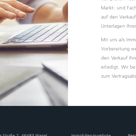
Markt- und Fach
auf den Verkauf
Unterlagen Ihre
Mit uns als Imm
Vorbereitung we
den Verkauf Ihr
erledigt. Wir b
zum Vertragsabs
e Straße 2, 46483 Wesel
Immobilienangebote
Bes