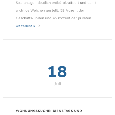
Solaranlagen deutlich entbürokratisiert und damit
wichtige Weichen gestellt. 59 Prozent der
Geschäftskunden und 45 Prozent der privaten
Vermietenden ist das Thema Mieterstrom im
weiterlesen
Rahmen der sogenannten gemeinschaftlichen
Gebäudeversorgung bekannt und stößt auf
Interesse. Das ergab eine Umfrage des
Energiedienstleisters Techem.
18
Juli
WOHNUNGSSUCHE: DIENSTAGS UND