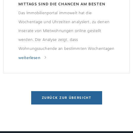
MITTAGS SIND DIE CHANCEN AM BESTEN
Das Immobilienportal immowelt hat die
Wochentage und Uhrzeiten analysiert, zu denen
Inserate von Mietwohnungen online gestellt
werden. Die Analyse zeigt, dass
Wohnungssuchende an bestimmten Wochentagen
und zu bestimmten Uhrzeiten größere Chancen
weiterlesen
auf ihre Traumwohnung haben.
ZURÜCK ZUR ÜBERSICHT