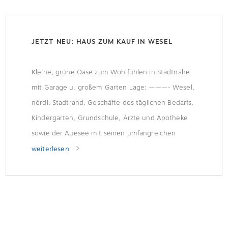
JETZT NEU: HAUS ZUM KAUF IN WESEL
Kleine, grüne Oase zum Wohlfühlen in Stadtnähe
mit Garage u. großem Garten Lage: ———- Wesel,
nördl. Stadtrand, Geschäfte des täglichen Bedarfs,
Kindergarten, Grundschule, Ärzte und Apotheke
sowie der Auesee mit seinen umfangreichen
Freizeit- und Sportmöglichkeiten sind in wenigen
weiterlesen
Minuten erreichbar. Die Weseler Innenstadt ist in
wenigen Autominuten, mit dem Rad oder
öffentlichen… Weitere Informationen finden […]