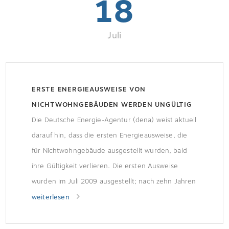
18
Juli
ERSTE ENERGIEAUSWEISE VON
NICHTWOHNGEBÄUDEN WERDEN UNGÜLTIG
Die Deutsche Energie-Agentur (dena) weist aktuell
darauf hin, dass die ersten Energieausweise, die
für Nichtwohngebäude ausgestellt wurden, bald
ihre Gültigkeit verlieren. Die ersten Ausweise
wurden im Juli 2009 ausgestellt; nach zehn Jahren
verlieren sie ihre Gültigkeit. Wer muss handeln?
weiterlesen
Eigentümer von Nichtwohngebäuden, die ihre
Immobile in Zukunft verpachten, vermieten oder