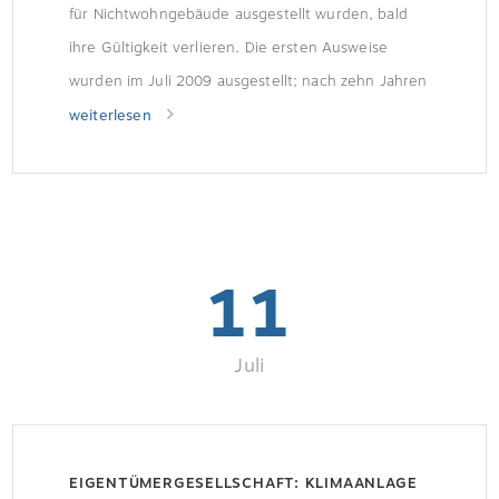
für Nichtwohngebäude ausgestellt wurden, bald
ihre Gültigkeit verlieren. Die ersten Ausweise
wurden im Juli 2009 ausgestellt; nach zehn Jahren
verlieren sie ihre Gültigkeit. Wer muss handeln?
weiterlesen
Eigentümer von Nichtwohngebäuden, die ihre
Immobile in Zukunft verpachten, vermieten oder
verkaufen wollen, sind zur Vorlage eines […]
11
Juli
EIGENTÜMERGESELLSCHAFT: KLIMAANLAGE