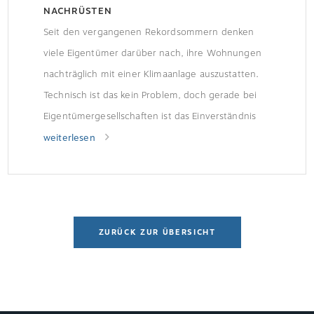
NACHRÜSTEN
Seit den vergangenen Rekordsommern denken
viele Eigentümer darüber nach, ihre Wohnungen
nachträglich mit einer Klimaanlage auszustatten.
Technisch ist das kein Problem, doch gerade bei
Eigentümergesellschaften ist das Einverständnis
der anderen Eigentümer nötig. Um böse
weiterlesen
Überraschungen zu vermeiden, sollten alle
Maßnahmen bei der Versammlung genehmigt
werden. Gerichtsurteil: Klimaanlage muss
abgebaut werdenDas Amtsgericht Essen
ZURÜCK ZUR ÜBERSICHT
entschied, dass eine […]