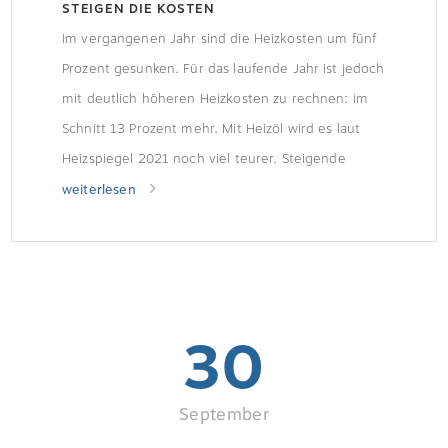
STEIGEN DIE KOSTEN
Im vergangenen Jahr sind die Heizkosten um fünf
Prozent gesunken. Für das laufende Jahr ist jedoch
mit deutlich höheren Heizkosten zu rechnen: im
Schnitt 13 Prozent mehr. Mit Heizöl wird es laut
Heizspiegel 2021 noch viel teurer. Steigende
Kosten für alle Heizarten Steigende Energiepreise,
weiterlesen
kühleres Wetter und der CO2-Preis wirken sich
stark auf die diesjährigen […]
30
September