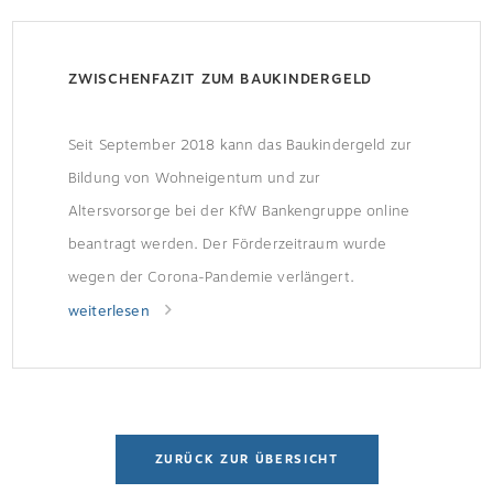
ZWISCHENFAZIT ZUM BAUKINDERGELD
Seit September 2018 kann das Baukindergeld zur
Bildung von Wohneigentum und zur
Altersvorsorge bei der KfW Bankengruppe online
beantragt werden. Der Förderzeitraum wurde
wegen der Corona-Pandemie verlängert.
Förderung wurde gut angenommen Bislang
weiterlesen
wurden fast 310.000 Familien in Deutschland mit
dem Baukindergeld gefördert, zwei Drittel von
ihnen haben Kinder unter sechs Jahren. Das
durchschnittliche zu versteuernde […]
ZURÜCK ZUR ÜBERSICHT