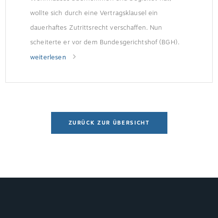
wollte sich durch eine Vertragsklausel ein
dauerhaftes Zutrittsrecht verschaffen. Nun
scheiterte er vor dem Bundesgerichtshof (BGH).
Der Fall: Architekt erbittet Zutritt Der
weiterlesen
Architektenvertrag, der vor dem Umbau 2013
geschlossen wurde, enthält die Klausel: „Der
Auftragnehmer ist berechtigt – auch nach
Beendigung […]
ZURÜCK ZUR ÜBERSICHT