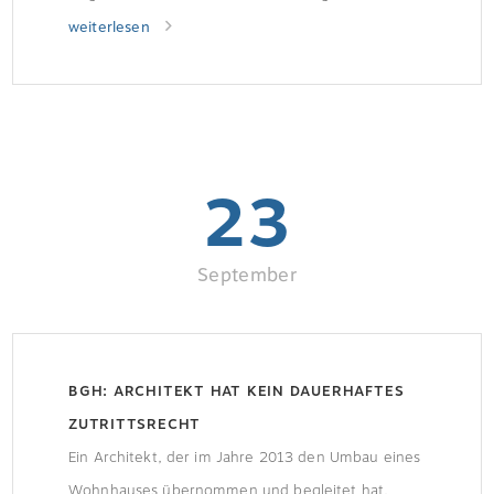
Förderung wurde gut angenommen Bislang
weiterlesen
wurden fast 310.000 Familien in Deutschland mit
dem Baukindergeld gefördert, zwei Drittel von
ihnen haben Kinder unter sechs Jahren. Das
durchschnittliche zu versteuernde […]
23
September
BGH: ARCHITEKT HAT KEIN DAUERHAFTES
ZUTRITTSRECHT
Ein Architekt, der im Jahre 2013 den Umbau eines
Wohnhauses übernommen und begleitet hat,