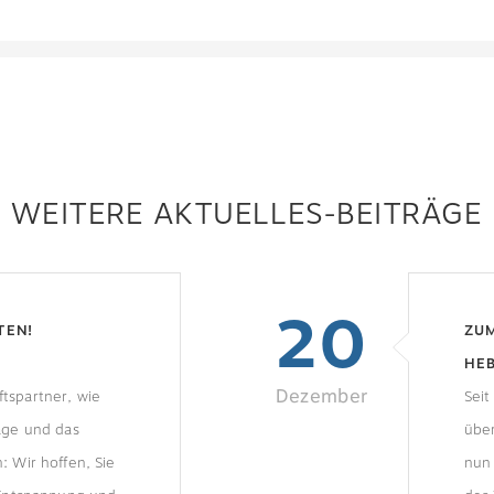
WEITERE AKTUELLES-BEITRÄGE
20
TEN!
ZU
HEB
Dezember
tspartner, wie
Seit
age und das
über
: Wir hoffen, Sie
nun 