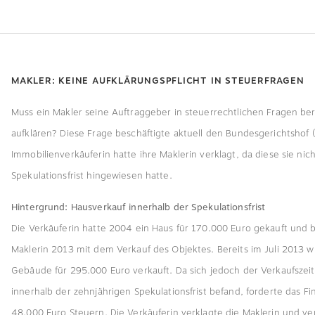
MAKLER: KEINE AUFKLÄRUNGSPFLICHT IN STEUERFRAGEN
Muss ein Makler seine Auftraggeber in steuerrechtlichen Fragen be
aufklären? Diese Frage beschäftigte aktuell den Bundesgerichtshof 
Immobilienverkäuferin hatte ihre Maklerin verklagt, da diese sie nich
Spekulationsfrist hingewiesen hatte.
Hintergrund: Hausverkauf innerhalb der Spekulationsfrist
Die Verkäuferin hatte 2004 ein Haus für 170.000 Euro gekauft und 
Maklerin 2013 mit dem Verkauf des Objektes. Bereits im Juli 2013 
Gebäude für 295.000 Euro verkauft. Da sich jedoch der Verkaufszei
innerhalb der zehnjährigen Spekulationsfrist befand, forderte das F
48.000 Euro Steuern. Die Verkäuferin verklagte die Maklerin und ve