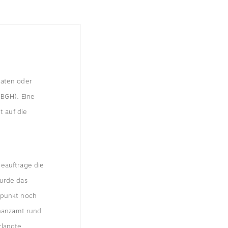
raten oder
(BGH). Eine
t auf die
beauftrage die
wurde das
tpunkt noch
inanzamt rund
rlangte