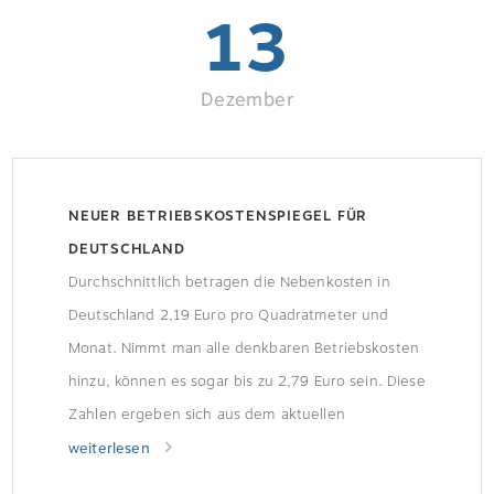
13
Dezember
NEUER BETRIEBSKOSTENSPIEGEL FÜR
DEUTSCHLAND
Durchschnittlich betragen die Nebenkosten in
Deutschland 2,19 Euro pro Quadratmeter und
Monat. Nimmt man alle denkbaren Betriebskosten
hinzu, können es sogar bis zu 2,79 Euro sein. Diese
Zahlen ergeben sich aus dem aktuellen
Betriebskostenspiegel des Deutschen
weiterlesen
Mieterbundes (DMB) für das Jahr 2016. „Zweite