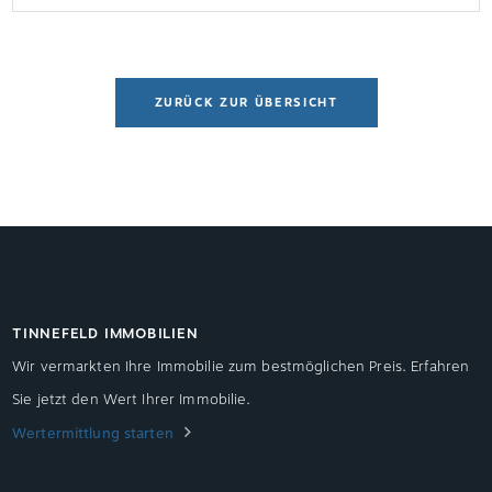
Miete“Im Jahre 2016 mussten, nach Anfallen aller
Betriebskostenarten, 2.678,40 Euro für eine […]
ZURÜCK ZUR ÜBERSICHT
TINNEFELD IMMOBILIEN
Wir vermarkten Ihre Immobilie zum bestmöglichen Preis. Erfahren
Sie jetzt den Wert Ihrer Immobilie.
Wertermittlung starten