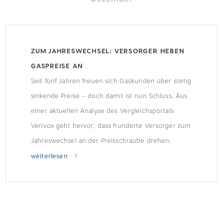
ZUM JAHRESWECHSEL: VERSORGER HEBEN
GASPREISE AN
Seit fünf Jahren freuen sich Gaskunden über stetig
sinkende Preise – doch damit ist nun Schluss. Aus
einer aktuellen Analyse des Vergleichsportals
Verivox geht hervor, dass hunderte Versorger zum
Jahreswechsel an der Preisschraube drehen.
Erhöhung betrifft fast alle BundesländerLaut
weiterlesen
Verivox haben bisher 224 der 710 Versorger
Preiserhöhungen in Höhe von durchschnittlich 7,7
Prozent angekündigt. Wer […]