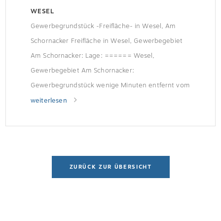
WESEL
Gewerbegrundstück -Freifläche- in Wesel, Am
Schornacker Freifläche in Wesel, Gewerbegebiet
Am Schornacker: Lage: ====== Wesel,
Gewerbegebiet Am Schornacker:
Gewerbegrundstück wenige Minuten entfernt vom
BAB-Anschluß A 3 Gemarkung Obrighoven, Flur:
weiterlesen
11, Flurstück: 286 ca. 3.640 m² Grundstück,
gepflasterte Freifläche von ca. 3.000 m² Das
Grundstück ist komplett… Weitere Informationen
finden Sie im Exposé.
ZURÜCK ZUR ÜBERSICHT