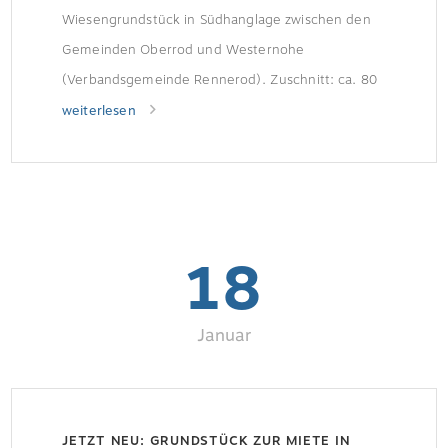
Wiesengrundstück in Südhanglage zwischen den
Gemeinden Oberrod und Westernohe
(Verbandsgemeinde Rennerod). Zuschnitt: ca. 80
m Breite in West-Ost-Richtung ca. 29 m Tiefe in
weiterlesen
Nord-Süd-Richtung Weitere Informationen finden
Sie im Exposé.
18
Januar
JETZT NEU: GRUNDSTÜCK ZUR MIETE IN