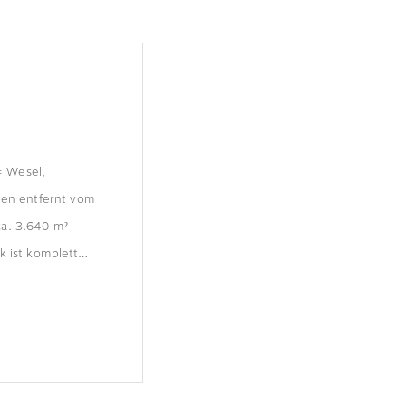
= Wesel,
en entfernt vom
ca. 3.640 m²
k ist komplett…