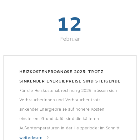
12
Februar
HEIZKOSTENPROGNOSE 2025: TROTZ
SINKENDER ENERGIEPREISE SIND STEIGENDE
KOSTEN ZU ERWARTEN
Für die Heizkostenabrechnung 2025 müssen sich
Verbraucherinnen und Verbraucher trotz
sinkender Energiepreise auf höhere Kosten
einstellen. Grund dafür sind die kälteren
Außentemperaturen in der Heizperiode: Im Schnitt
war es 2025 kälter als 2024, was zu einer
weiterlesen