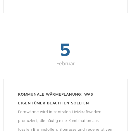
Steigerung des Heizenergieverbrauchs führt. Laut
einer aktuellen Prognose des Energiedienstleisters
Techem steigen die Gesamtkosten für Heizen im
Mittel damit […]
5
Februar
KOMMUNALE WÄRMEPLANUNG: WAS
EIGENTÜMER BEACHTEN SOLLTEN
Fernwärme wird in zentralen Heizkraftwerken
produziert, die häufig eine Kombination aus
fossilen Brennstoffen, Biomasse und regenerativen