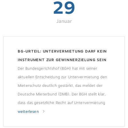
29
Januar
BG-URTEIL: UNTERVERMIETUNG DARF KEIN
INSTRUMENT ZUR GEWINNERZIELUNG SEIN
Der Bundesgerichtshof (BGH) hat mit seiner
aktuellen Entscheidung zur Untervermietung den
Mieterschutz deutlich gestärkt, das meldet der
Deutsche Mieterbund (DMB). Der BGH stellt klar,
dass das gesetzliche Recht auf Untervermietung
nicht dazu missbraucht werden darf, auf Kosten
weiterlesen
von Untermietenden erhebliche Gewinne zu