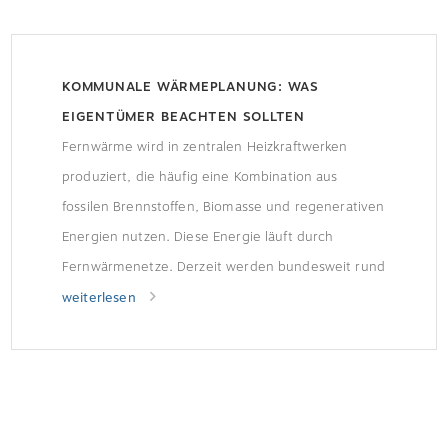
KOMMUNALE WÄRMEPLANUNG: WAS
EIGENTÜMER BEACHTEN SOLLTEN
Fernwärme wird in zentralen Heizkraftwerken
produziert, die häufig eine Kombination aus
fossilen Brennstoffen, Biomasse und regenerativen
Energien nutzen. Diese Energie läuft durch
Fernwärmenetze. Derzeit werden bundesweit rund
16 Prozent der deutschen Wohnungen mit
weiterlesen
Fernwärme beheizt. Welche Gebäude künftig mit
Fernwärme beheizt werden können, ist
Gegenstand der kommunalen Wärmeplanung, die
alle Kommunen vornehmen müssen. Einige
Kommunen […]