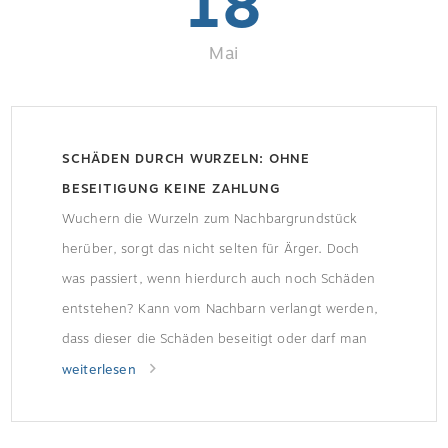
18
Mai
SCHÄDEN DURCH WURZELN: OHNE
BESEITIGUNG KEINE ZAHLUNG
Wuchern die Wurzeln zum Nachbargrundstück
herüber, sorgt das nicht selten für Ärger. Doch
was passiert, wenn hierdurch auch noch Schäden
entstehen? Kann vom Nachbarn verlangt werden,
dass dieser die Schäden beseitigt oder darf man
sie selbst beseitigen und vom Nachbarn
weiterlesen
Schadenersatz fordern? Hierzu hat nun der
Bundesgerichtshof (BGH) geurteilt.