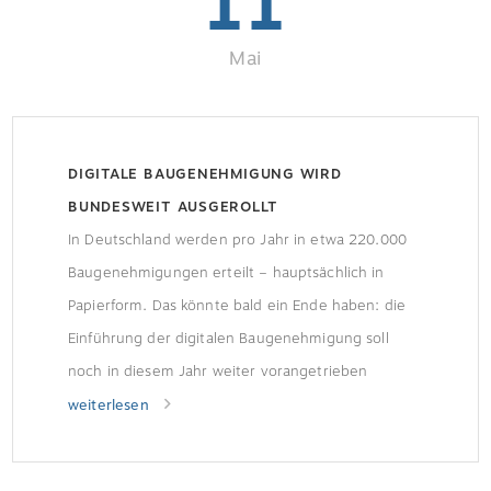
11
Mai
DIGITALE BAUGENEHMIGUNG WIRD
BUNDESWEIT AUSGEROLLT
In Deutschland werden pro Jahr in etwa 220.000
Baugenehmigungen erteilt – hauptsächlich in
Papierform. Das könnte bald ein Ende haben: die
Einführung der digitalen Baugenehmigung soll
noch in diesem Jahr weiter vorangetrieben
werden und somit Zeit und Geld sparen.
weiterlesen