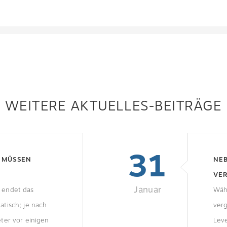
WEITERE AKTUELLES-BEITRÄGE
31
S MÜSSEN
NE
VE
Januar
 endet das
Wäh
atisch; je nach
verg
eter vor einigen
Leve