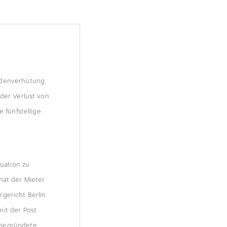
hadenverhütung
der Verlust von
 fünfstellige
tuation zu
hat der Mieter
gericht Berlin
mit der Post
 begründete