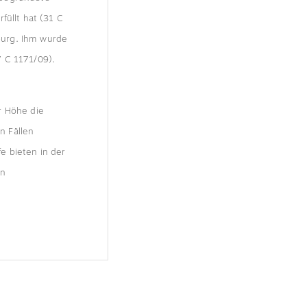
füllt hat (31 C
burg. Ihm wurde
7 C 1171/09).
r Höhe die
n Fällen
e bieten in der
en