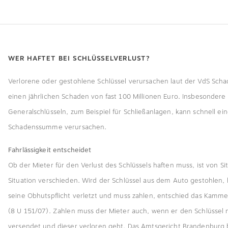
WER HAFTET BEI SCHLÜSSELVERLUST?
Verlorene oder gestohlene Schlüssel verursachen laut der VdS Sc
einen jährlichen Schaden von fast 100 Millionen Euro. Insbesondere 
Generalschlüsseln, zum Beispiel für Schließanlagen, kann schnell eine
Schadenssumme verursachen.
Fahrlässigkeit entscheidet
Ob der Mieter für den Verlust des Schlüssels haften muss, ist von Si
Situation verschieden. Wird der Schlüssel aus dem Auto gestohlen, 
seine Obhutspflicht verletzt und muss zahlen, entschied das Kammer
(8 U 151/07). Zahlen muss der Mieter auch, wenn er den Schlüssel 
versendet und dieser verloren geht. Das Amtsgericht Brandenburg