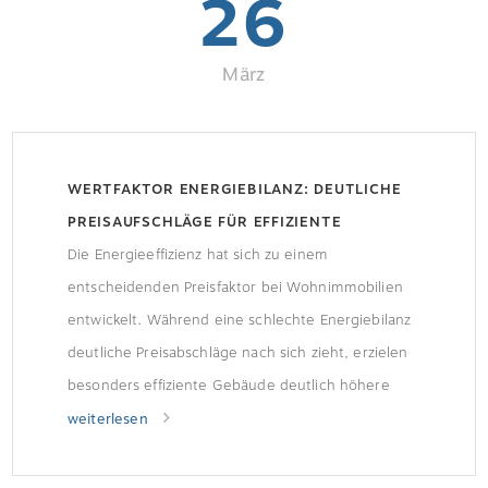
26
März
WERTFAKTOR ENERGIEBILANZ: DEUTLICHE
PREISAUFSCHLÄGE FÜR EFFIZIENTE
WOHNGEBÄUDE
Die Energieeffizienz hat sich zu einem
entscheidenden Preisfaktor bei Wohnimmobilien
entwickelt. Während eine schlechte Energiebilanz
deutliche Preisabschläge nach sich zieht, erzielen
besonders effiziente Gebäude deutlich höhere
Preise. Wohnungen mit der besten
weiterlesen
Energieeffizienzklasse A+ kosten im bundesweiten
Durchschnitt rund 20 Prozent mehr als