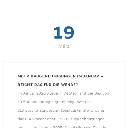
vergleichbare Objekte mit mittlerem
Energiestandard der Klasse D. Zu diesem Ergebnis
19
kommt eine […]
März
MEHR BAUGENEHMIGUNGEN IM JANUAR –
REICHT DAS FÜR DIE WENDE?
Im Januar 2026 wurde in Deutschland der Bau von
19.500 Wohnungen genehmigt. Wie das
Statistische Bundesamt (Destatis) mitteilt, waren
das 8,4 Prozent oder 1.500 Baugenehmigungen
mehr als im Januar 2025. Dabei stieg die Zahl der