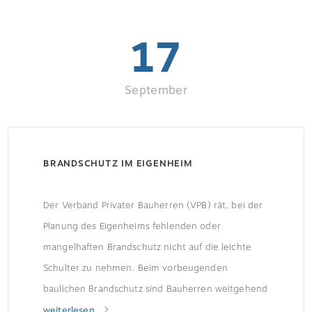
17
September
BRANDSCHUTZ IM EIGENHEIM
Der Verband Privater Bauherren (VPB) rät, bei der
Planung des Eigenheims fehlenden oder
mangelhaften Brandschutz nicht auf die leichte
Schulter zu nehmen. Beim vorbeugenden
baulichen Brandschutz sind Bauherren weitgehend
auf sich selbst gestellt; die Vorgaben können den
weiterlesen