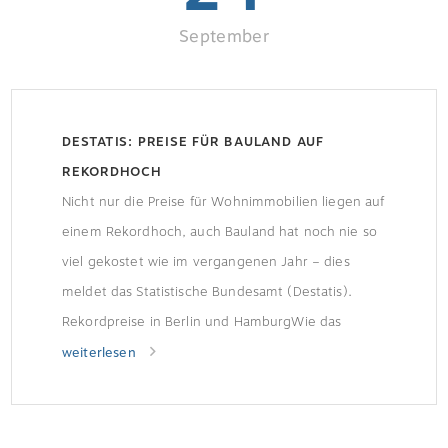
September
DESTATIS: PREISE FÜR BAULAND AUF
REKORDHOCH
Nicht nur die Preise für Wohnimmobilien liegen auf
einem Rekordhoch, auch Bauland hat noch nie so
viel gekostet wie im vergangenen Jahr – dies
meldet das Statistische Bundesamt (Destatis).
Rekordpreise in Berlin und HamburgWie das
Statistische Bundesamt (Destatis) mitteilt, lag der
weiterlesen
durchschnittliche Kaufwert baureifer Grundstücke
im Jahr 2019 bei 189,51 Euro pro Quadratmeter.
Im Jahr 2009 […]