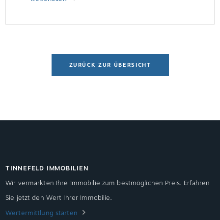
jeweiligen Länderbauordnungen entnommen
werden. Mangelhafter Brandschutz kann Probleme
verursachenDer VPB mahnt vor allem von den
Folgen, die ein […]
ZURÜCK ZUR ÜBERSICHT
TINNEFELD IMMOBILIEN
Wir vermarkten Ihre Immobilie zum bestmöglichen Preis. Erfahren
Sie jetzt den Wert Ihrer Immobilie.
Wertermittlung starten