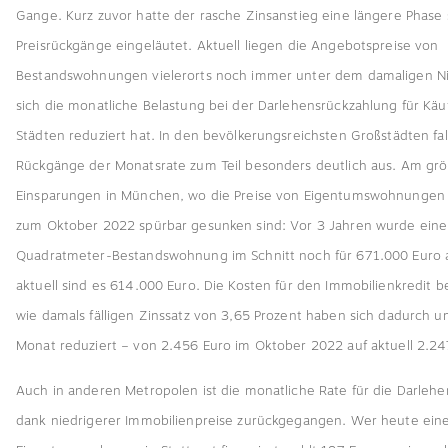
Gange. Kurz zuvor hatte der rasche Zinsanstieg eine längere Phase
Preisrückgänge eingeläutet. Aktuell liegen die Angebotspreise von
Bestandswohnungen vielerorts noch immer unter dem damaligen N
sich die monatliche Belastung bei der Darlehensrückzahlung für Käuf
Städten reduziert hat. In den bevölkerungsreichsten Großstädten fal
Rückgänge der Monatsrate zum Teil besonders deutlich aus. Am grö
Einsparungen in München, wo die Preise von Eigentumswohnungen 
zum Oktober 2022 spürbar gesunken sind: Vor 3 Jahren wurde eine
Quadratmeter-Bestandswohnung im Schnitt noch für 671.000 Euro
aktuell sind es 614.000 Euro. Die Kosten für den Immobilienkredit 
wie damals fälligen Zinssatz von 3,65 Prozent haben sich dadurch 
Monat reduziert – von 2.456 Euro im Oktober 2022 auf aktuell 2.24
Auch in anderen Metropolen ist die monatliche Rate für die Darleh
dank niedrigerer Immobilienpreise zurückgegangen. Wer heute ein