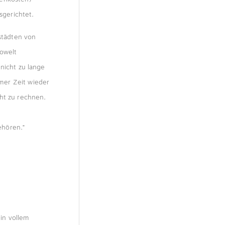
gerichtet.
ßstädten von
mowelt
nicht zu lange
mer Zeit wieder
ht zu rechnen.
ehören.“
in vollem