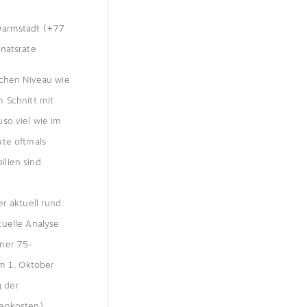
Darmstadt (+77
natsrate
ichen Niveau wie
 Schnitt mit
so viel wie im
ute oftmals
lien sind
r aktuell rund
tuelle Analyse
iner 75-
m 1. Oktober
g der
benkosten)