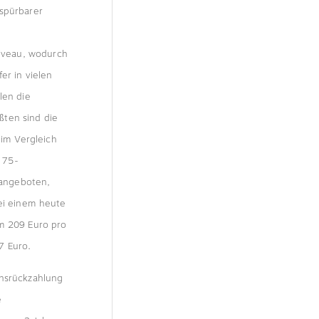
 spürbarer
iveau, wodurch
er in vielen
len die
ßten sind die
im Vergleich
 75-
 angeboten,
bei einem heute
um 209 Euro pro
7 Euro.
ensrückzahlung
e