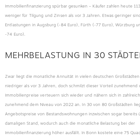
Immobilienfinanzierung spürbar gesunken – Käufer zahlen heute 11
weniger für Tilgung und Zinsen als vor 3 Jahren. Etwas geringer sin
Entlastungen in Augsburg (-84 Euro), Fürth (-77 Euro), Würzburg u
-74 Euro).
MEHRBELASTUNG IN 30 STÄDT
Zwar liegt die monatliche Annuität in vielen deutschen Großstädte
niedriger als vor 3 Jahren, doch schmilzt dieser Vorteil zunehmend 
Immobilienpreise verteuern sich wieder und nähern sich in zahlreic
zunehmend dem Niveau von 2022 an. In 30 von 80 Großstädten lie
Angebotspreise von Bestandswohnungen inzwischen sogar bereits
damaligen Stand, wodurch auch die monatliche Belastung bei der
Immobilienfinanzierung höher ausfällt. In Bonn kostete eine 75 Qu