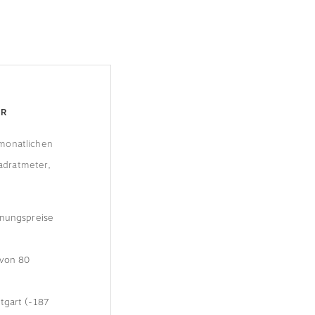
ÜR
 monatlichen
adratmeter,
hnungspreise
 von 80
tgart (-187