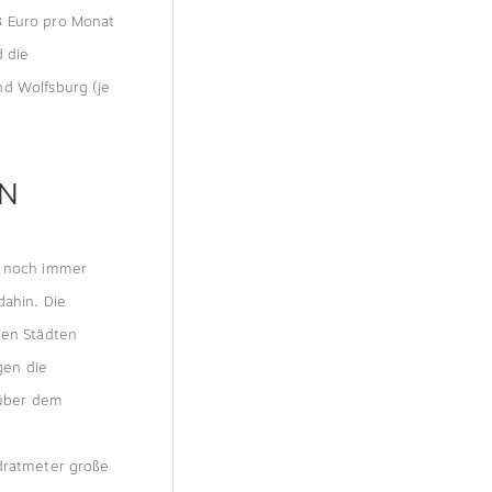
3 Euro pro Monat
d die
nd Wolfsburg (je
EN
n noch immer
dahin. Die
hen Städten
gen die
 über dem
adratmeter große