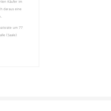
hlen Käufer im
ch daraus eine
n.
natsrate um 77
lle (Saale)