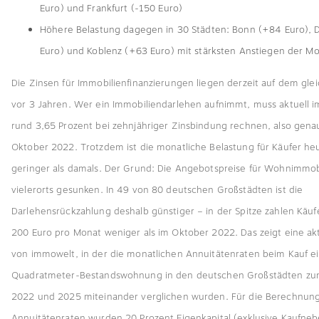
Euro) und Frankfurt (-150 Euro)
Höhere Belastung dagegen in 30 Städten: Bonn (+84 Euro), 
Euro) und Koblenz (+63 Euro) mit stärksten Anstiegen der Mo
Die Zinsen für Immobilienfinanzierungen liegen derzeit auf dem gle
vor 3 Jahren. Wer ein Immobiliendarlehen aufnimmt, muss aktuell im
rund 3,65 Prozent bei zehnjähriger Zinsbindung rechnen, also genau
Oktober 2022. Trotzdem ist die monatliche Belastung für Käufer he
geringer als damals. Der Grund: Die Angebotspreise für Wohnimmobi
vielerorts gesunken. In 49 von 80 deutschen Großstädten ist die
Darlehensrückzahlung deshalb günstiger – in der Spitze zahlen Käufe
200 Euro pro Monat weniger als im Oktober 2022. Das zeigt eine ak
von immowelt, in der die monatlichen Annuitätenraten beim Kauf e
Quadratmeter-Bestandswohnung in den deutschen Großstädten zu
2022 und 2025 miteinander verglichen wurden. Für die Berechnun
Annuitätenraten wurden 20 Prozent Eigenkapital (exklusive Kaufne