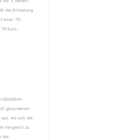
s vor 3 Jahren,
llt die Entlastung
f einer 75-
 70 Euro.
Großstädten
lich gesunkenen
 aus, wo sich die
m Vergleich zu
r die