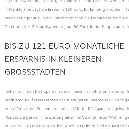
Eigentumswohnung in Stuttgart finanziert, zahlt 187 Euro weniger al
in Frankfurt beträgt die Ersparnis 150 Euro. In Hamburg und Berlin fä
etwas geringer aus: In der Hansestadt sank die Monatsrate beim Kau
Quadratmeter-Bestandswohnung um 80 Euro, in der Hauptstadt um
BIS ZU 121 EURO MONATLICHE
ERSPARNIS IN KLEINEREN
GROSSSTÄDTEN
Nicht nur in den Metropolen, sondern auch in mehreren kleineren 
profitieren Kaufinteressenten von niedrigeren Kaufpreisen und folg
Annuitätenraten. Besonders deutlich fällt der Rückgang in Ingolstadt
Monatsrate bei der Finanzierung einer 75-Quadratmeter-Wohnung i
2022 um 121 Euro reduziert hat. Auch in Freiburg sind die Kosten fü