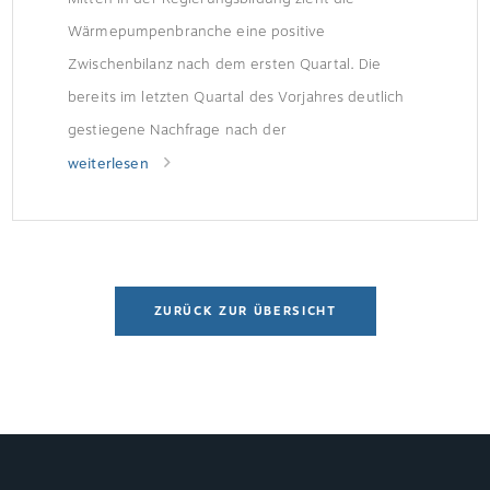
Wärmepumpenbranche eine positive
Zwischenbilanz nach dem ersten Quartal. Die
bereits im letzten Quartal des Vorjahres deutlich
gestiegene Nachfrage nach der
Heizungsförderung schlägt sich jetzt mit 62.000
weiterlesen
Geräten (plus 35 Prozent) auch im Absatz nieder.
Der Branchenverband fordert von der neuen
Regierungskoalition eine entschlossene
Fortsetzung der Wärmewende.
ZURÜCK ZUR ÜBERSICHT