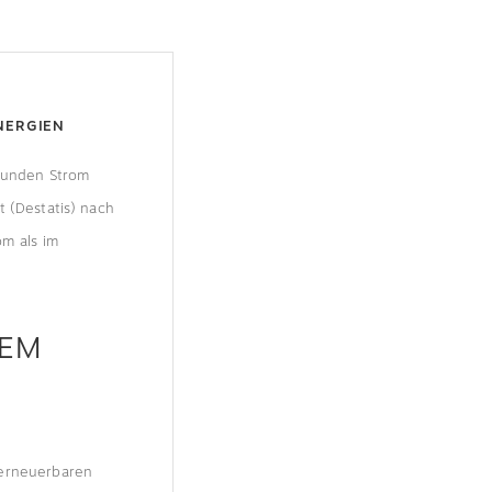
NERGIEN
stunden Strom
t (Destatis) nach
om als im
DEM
 erneuerbaren