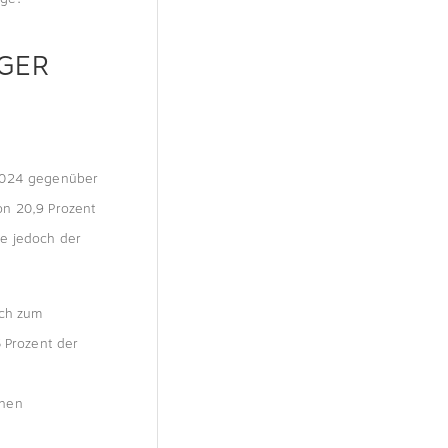
GER
 2024 gegenüber
on 20,9 Prozent
le jedoch der
ich zum
6 Prozent der
chen