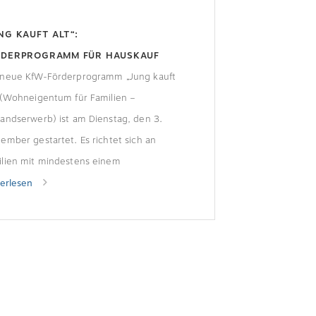
NG KAUFT ALT“:
RDERPROGRAMM FÜR HAUSKAUF
 neue KfW-Förderprogramm „Jung kauft
 (Wohneigentum für Familien –
andserwerb) ist am Dienstag, den 3.
ember gestartet. Es richtet sich an
ilien mit mindestens einem
erjährigen Kind, die eine
terlesen
tandsimmobilie mit niedrigem
rgiestandard erwerben und sich
flichten, diese energetisch zu sanieren.
Förderung erfolgt mittels zinsverbilligter
Kredite. Für die Zinsverbilligungen der
stehen für […]