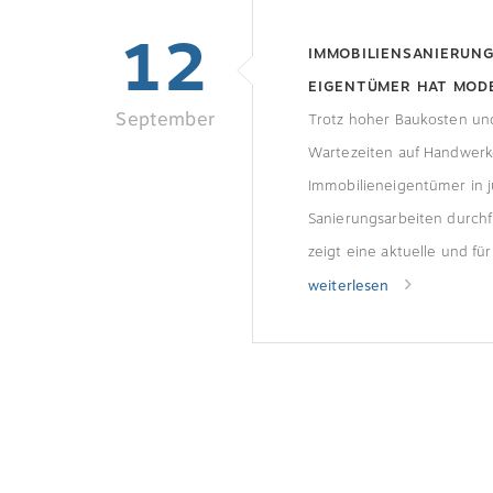
12
IMMOBILIENSANIERUNG:
EIGENTÜMER HAT MOD
September
Trotz hoher Baukosten un
Wartezeiten auf Handwerk
Immobilieneigentümer in j
Sanierungsarbeiten durchf
zeigt eine aktuelle und fü
repräsentative Umfrage d
weiterlesen
Immobilienportals immowelt
Befragten (25,1 Prozent)
innerhalb der letzten 12 
energetische Sanierungsa
Hauptwohnsitz durchführen
privaten Eigentümern ver