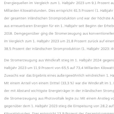
Energiequellen im Vergleich zum 1. Halbjahr 2023 um 9,1 Prozent a
Milliarden Kilowattstunden. Dies entspricht 61,5 Prozent (1. Halbjah
der gesamten inländischen Stromproduktion und war der höchste A
aus erneuerbaren Energien für ein 1. Halbjahr seit Beginn der Erhe
2018. Demgegenüber ging die Stromerzeugung aus konventionellen
im Vergleich zum 1. Halbjahr 2023 um 21,8 Prozent zurück auf einen
38,5 Prozent der inländischen Stromproduktion (1. Halbjahr 2023: 4
Die Stromerzeugung aus Windkraft stieg im 1. Halbjahr 2024 gegen
Halbjahr 2023 um 11,9 Prozent von 65,5 auf 73,4 Milliarden Kilowat
Zuwachs war das Ergebnis eines außergewöhnlich windreichen 1. Ha
Mit einem Anteil von einem Drittel (33,3 %) war die Windkraft im 1.
der mit Abstand wichtigste Energieträger in der inländischen Strom
die Stromerzeugung aus Photovoltaik legte zu: Mit einem Anstieg v
gegenüber dem 1. Halbjahr 2023 stieg die Einspeisung von 28,2 auf 
Kilowattstunden. Dies entspricht 13,9 Prozent der Gesamtstromme