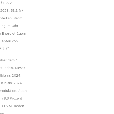
uf 135,2
r 2023: 53,3 %)
nteil an Strom
bung im Jahr
 Energieträgern
 Anteil von
6,7 %).
über dem 1.
tstunden. Dieser
lbjahrs 2024.
 Halbjahr 2024
produktion. Auch
on 8,3 Prozent
30,5 Milliarden
nge.