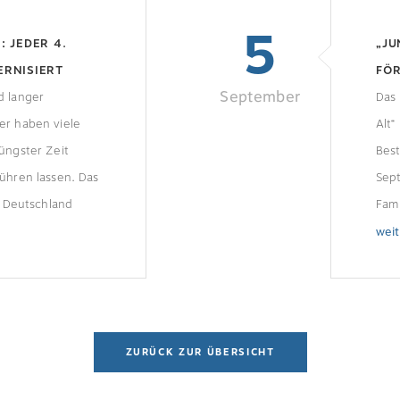
5
 JEDER 4.
„JU
ERNISIERT
FÖ
September
d langer
Das
er haben viele
Alt“
üngster Zeit
Best
ühren lassen. Das
Sept
r Deutschland
Fam
es
mind
wei
. Ein Viertel der
Bes
 hat demnach
Ene
Monate
verp
rbeiten am
Die 
ZURÜCK ZUR ÜBERSICHT
 lassen. Bei von
KfW-
mieteten
KfW 