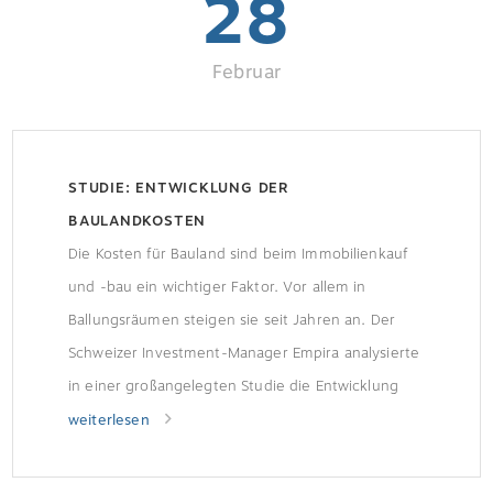
28
Februar
STUDIE: ENTWICKLUNG DER
BAULANDKOSTEN
Die Kosten für Bauland sind beim Immobilienkauf
und -bau ein wichtiger Faktor. Vor allem in
Ballungsräumen steigen sie seit Jahren an. Der
Schweizer Investment-Manager Empira analysierte
in einer großangelegten Studie die Entwicklung
der 71 einwohnerstärksten deutschen Städte
weiterlesen
zwischen 1997 und 2017. Anstiege in fast allen
StädtenIm Jahre 1997 kostete der Quadratmeter