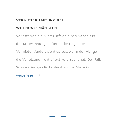
VERMIETERHAFTUNG BEI
WOHNUNGSMÄNGELN
Verletzt sich ein Mieter infolge eines Mangels in
der Mietwohnung, haftet in der Regel der
Vermieter. Anders sieht es aus, wenn der Mangel
die Verletzung nicht direkt verursacht hat. Der Fall:
Schwergängiges Rollo stürzt abEine Mieterin
informierte ihren Vermieter über ein
weiterlesen
schwergängiges Rollo auf der Gartenseite, doch
dieser unternahm nichts dagegen. Zwei Wochen
später befand […]