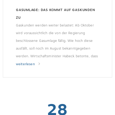
GASUMLAGE: DAS KOMMT AUF GASKUNDEN
ZU
Gaskunden werden weiter belastet: Ab Oktober
wird voraussichtlich die von der Regierung
beschlossene Gasumlage fällig. Wie hoch diese
ausfällt, soll noch im August bekanntgegeben
werden. Wirtschaftsminister Habeck betonte, dass
es Entlastungen für jene Bürger geben werde, die
weiterlesen
wegen der Umlage an die Armutsgrenze
rutschten: „Das ist kein guter Schritt, aber ein
notwendiger Schritt.“
28