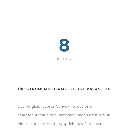
Braunschweig. Vereinbarte Beschaffenheit
fehlt.Das OLG Braunschweig gab dem Kläger Recht
und befand, dass es dem […]
8
August
ÖKOSTROM: NACHFRAGE STEIGT RASANT AN
Das Vergleichsportal Verivox meldet einen
rasanten Anstieg der Nachfrage nach Ökostrom. In
einer aktuellen Meldung spricht das Portal vom