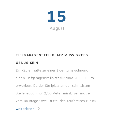
15
August
TIEFGARAGENSTELLPLATZ MUSS GROSS G
ENUG SEIN
Ein Käufer hatte zu einer Eigentumswohnung
einen Tiefgaragenstellplatz für rund 20.000 Euro
erworben. Da der Stellplatz an der schmalsten
Stelle jedoch nur 2,50 Meter misst, verlangt er
vom Bauträger zwei Drittel des Kaufpreises zurück.
Zu Recht, entschied das Oberlandesgericht (OLG)
weiterlesen