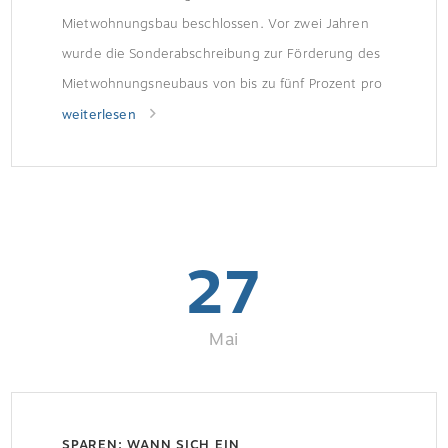
Mietwohnungsbau beschlossen. Vor zwei Jahren
wurde die Sonderabschreibung zur Förderung des
Mietwohnungsneubaus von bis zu fünf Prozent pro
Jahr für die Anschaffungs- oder
weiterlesen
Herstellungskosten neuen Wohnraums eingeführt.
Darauf weist der Eigentümerverband Haus &
Grund hin. Wer profitiert von der Sonder-AfA?
Wohnungen bis zu einem […]
27
Mai
SPAREN: WANN SICH EIN