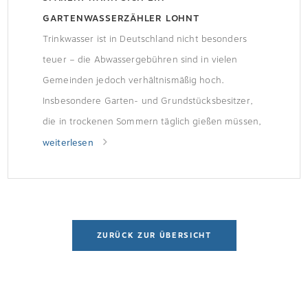
GARTENWASSERZÄHLER LOHNT
Trinkwasser ist in Deutschland nicht besonders
teuer – die Abwassergebühren sind in vielen
Gemeinden jedoch verhältnismäßig hoch.
Insbesondere Garten- und Grundstücksbesitzer,
die in trockenen Sommern täglich gießen müssen,
können diese Kosten deutlich reduzieren. Gieß-
weiterlesen
und Gartenwasser separat abrechnen
Abwasserkosten werden fällig, sobald das Wasser
in die Kanalisation fließt – bei Gießwasser im
Garten ist das […]
ZURÜCK ZUR ÜBERSICHT