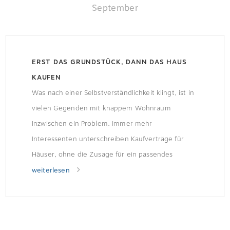
September
ERST DAS GRUNDSTÜCK, DANN DAS HAUS
KAUFEN
Was nach einer Selbstverständlichkeit klingt, ist in
vielen Gegenden mit knappem Wohnraum
inzwischen ein Problem. Immer mehr
Interessenten unterschreiben Kaufverträge für
Häuser, ohne die Zusage für ein passendes
Grundstück zu haben. Interessenten gehen hohe
weiterlesen
Risiken ein Der Verband Privater Bauherren (VPB)
warnt vor diesem Vorgehen. Weil es vor allem an
Baugrundstücken mangelt, unterbreiten die