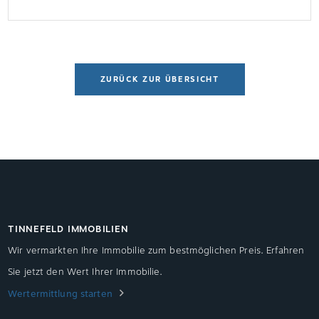
zwischen den Ländern Spitzenreiter sind Hamburg
und Berlin mit 1.128,34 bzw. 931,49 Euro pro
Quadratmeter baureifes Land. Auch […]
ZURÜCK ZUR ÜBERSICHT
TINNEFELD IMMOBILIEN
Wir vermarkten Ihre Immobilie zum bestmöglichen Preis. Erfahren
Sie jetzt den Wert Ihrer Immobilie.
Wertermittlung starten