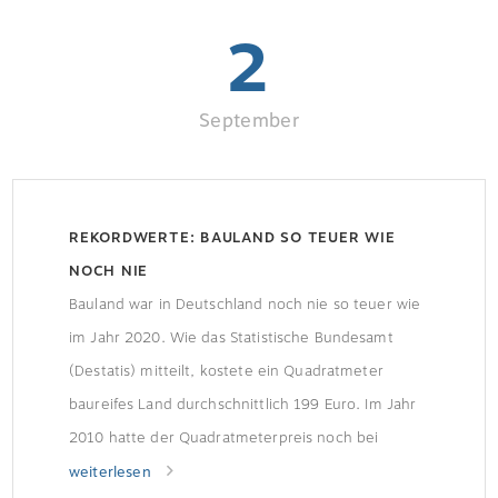
Verkaufsteams […]
2
September
REKORDWERTE: BAULAND SO TEUER WIE
NOCH NIE
Bauland war in Deutschland noch nie so teuer wie
im Jahr 2020. Wie das Statistische Bundesamt
(Destatis) mitteilt, kostete ein Quadratmeter
baureifes Land durchschnittlich 199 Euro. Im Jahr
2010 hatte der Quadratmeterpreis noch bei
130 Euro gelegen. Große Preisunterschiede
weiterlesen