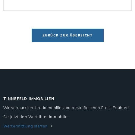
Vermieterin sieht PflichtverletzungAls die
Vermieterin den Türspion entdeckte, forderte sie
den Mieter zum sofortigen Rückbau auf. Ihrer
Ansicht nach war […]
ZURÜCK ZUR ÜBERSICHT
TINNEFELD IMMOBILIEN
Wir vermarkten Ihre Immobilie zum bestmöglichen Preis. Erfahren
Sie jetzt den Wert Ihrer Immobilie.
Wertermittlung starten