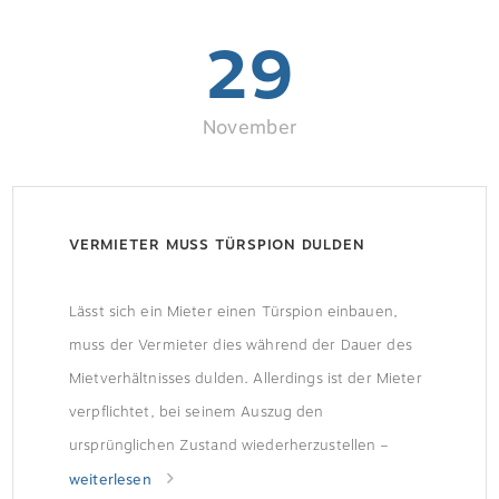
Weitere Informationen finden Sie im Exposé.
29
November
VERMIETER MUSS TÜRSPION DULDEN
Lässt sich ein Mieter einen Türspion einbauen,
muss der Vermieter dies während der Dauer des
Mietverhältnisses dulden. Allerdings ist der Mieter
verpflichtet, bei seinem Auszug den
ursprünglichen Zustand wiederherzustellen –
notfalls durch Auswechseln des Türblattes.
weiterlesen