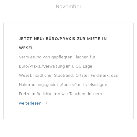
November
JETZT NEU: BÜRO/PRAXIS ZUR MIETE IN
WESEL
Vermietung von gepflegten Flächen für
Büro/Praxis,/Verwaltung im I. OG Lage: =====
Wesel, nördlicher Stadtrand, Ortsteil Feldmark: das
Naherholungsgebiet „Auesee“ mit vielseitigen
Freizeitmöglichkeiten wie Tauchen, Inlinern,
Tennis, Freibad, Segel-/ Sportflughafen und
weiterlesen
Yachthafen ist in wenigen Minuten erreichbar. Die
Weseler Innenstadt mit der kompletten
Infrastruktur der Kreis- und Hansestadt ist ca….