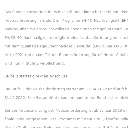
Das Bundesministerium für Wirtschaft und Klimaschutz teilt mit, dass
Neubauförderung in Stufe 2 im Programm EH 40-Nachhaltigkeit (EH
nahtlos, aber mit anspruchsvolleren Konditionen fortgeführt wird. 
EH/EG 40-Nachhaltigkeit ermöglicht eine Neubauförderung nur noc
mit dem Qualitätssiegel „Nachhaltiges Gebäude“ (QNG). Das QNG ist 
Mitte 2021 optionaler Teil der Bundesförderung für effiziente Gebä
wird nun in Stufe 2 verpflichtend.
Stufe 2 startet direkt im Anschluss
Die Stufe 2 der Neubauförderung startet am 21.04.2022 und läuft b
31.12.2022. Eine Gesamtfördersumme nannte der Bund bisher nicht
Bei der Neuausrichtung der Neubauförderung ist ab Januar 2023 ein
finale Stufe vorgesehen. Das Programm mit dem Titel „Klimafreundli
die die Treibhausgas-Emissionen im Lebenszyklus der Gebäude noch