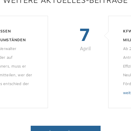
WEITERE AKTUELLES-BEITRÄGE
7
ÜSSEN
KF
 UMSTÄNDEN
MIL
April
Verwalter
VE
Ab 
der auf
Antr
hners, muss er
Eff
itteilen, wer der
Neu
s entschied der
Förd
teil
wei
und 
beg
wer