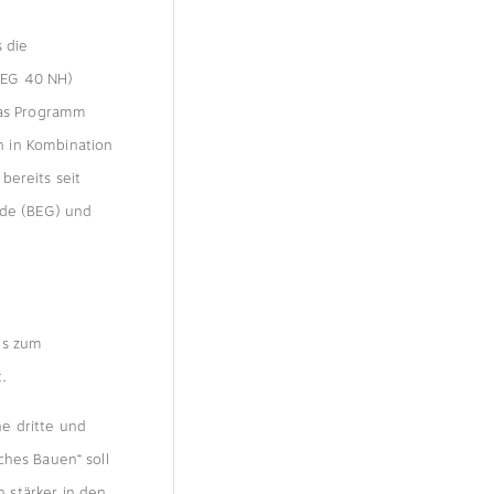
 die
/EG 40 NH)
Das Programm
h in Kombination
bereits seit
ude (BEG) und
is zum
.
e dritte und
ches Bauen“ soll
 stärker in den