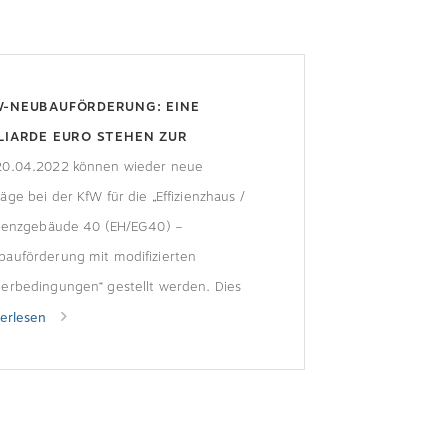
W-NEUBAUFÖRDERUNG: EINE
LIARDE EURO STEHEN ZUR
RFÜGUNG
20.04.2022 können wieder neue
äge bei der KfW für die „Effizienzhaus /
izienzgebäude 40 (EH/EG40) –
bauförderung mit modifizierten
erbedingungen“ gestellt werden. Dies
t das Bundesministerium für Wirtschaft
terlesen
Klimaschutz mit. Das Budget ist
renzt und die Förderbedingungen
den strenger.