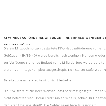
KFW-NEUBAUFÖRDERUNG: BUDGET INNERHALB WENIGER S
AUSGESCHÖPFT
Die am Mittwochmorgen gestartete KfW-Neubauförderung von effiz
Gebäuden (EH/EG 40) wurde bereits nach wenigen Stunden wieder 
zur Verfügung stehende Budget von 1 Milliarde Euro wurde bereits 
ersten Vormittags komplett ausgeschöpft. Nun startet Stufe 2 der
Bereits zugesagte Kredite sind nicht betroffen
Die KfW schreibt auf ihrer Website, dass bereits zugesagte Kredite
nicht betroffen sind: „Ihren Kredit zahlen wir aus, sobald Ihr Finanzi
den Kredit bei uns abruft“. Die Gelder seien bereits reserviert.