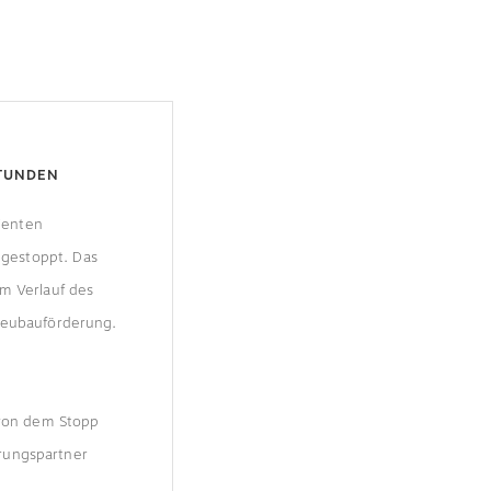
TUNDEN
ienten
gestoppt. Das
im Verlauf des
 Neubauförderung.
 von dem Stopp
erungspartner