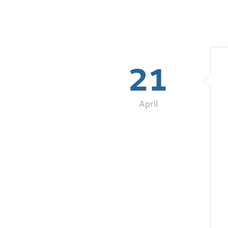
21
April