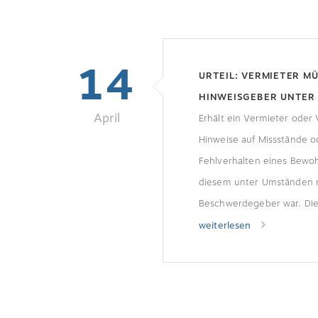
14
URTEIL: VERMIETER M
HINWEISGEBER UNTER
April
PREISGEBEN
Erhält ein Vermieter oder 
Hinweise auf Missstände o
Fehlverhalten eines Bewo
diesem unter Umständen m
Beschwerdegeber war. Die
Bundesgerichtshof (BGH).
weiterlesen