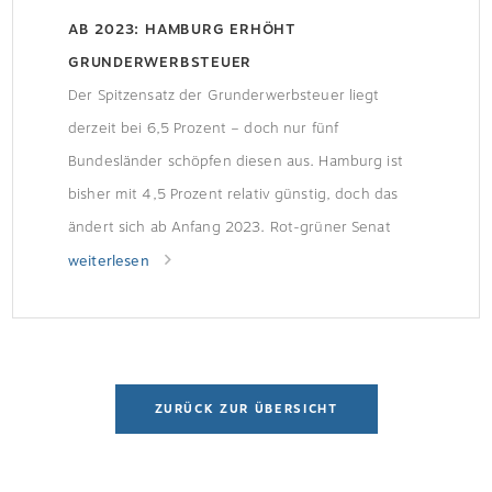
AB 2023: HAMBURG ERHÖHT
GRUNDERWERBSTEUER
Der Spitzensatz der Grunderwerbsteuer liegt
derzeit bei 6,5 Prozent – doch nur fünf
Bundesländer schöpfen diesen aus. Hamburg ist
bisher mit 4,5 Prozent relativ günstig, doch das
ändert sich ab Anfang 2023. Rot-grüner Senat
beschließt Erhöhung „Mit der im Ländervergleich
weiterlesen
maßvollen Erhöhung des Steuersatzes von
4,5 Prozent auf 5,5 Prozent generiert Hamburg
Steuermehreinnahmen, die zur Finanzierung der
[…]
ZURÜCK ZUR ÜBERSICHT