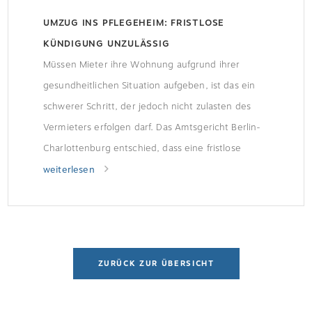
UMZUG INS PFLEGEHEIM: FRISTLOSE
KÜNDIGUNG UNZULÄSSIG
Müssen Mieter ihre Wohnung aufgrund ihrer
gesundheitlichen Situation aufgeben, ist das ein
schwerer Schritt, der jedoch nicht zulasten des
Vermieters erfolgen darf. Das Amtsgericht Berlin-
Charlottenburg entschied, dass eine fristlose
Kündigung in diesem Fall nicht zulässig ist. Der Fall:
weiterlesen
Paar muss ins PflegeheimIm aktuellen Fall musste
ein älteres Paar aufgrund seiner gesundheitlichen
Situation ins Pflegeheim. Aus […]
ZURÜCK ZUR ÜBERSICHT