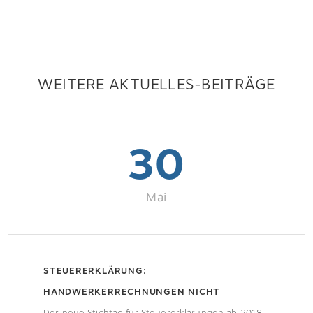
WEITERE AKTUELLES-BEITRÄGE
30
Mai
STEUERERKLÄRUNG:
HANDWERKERRECHNUNGEN NICHT
VERGESSEN
Der neue Stichtag für Steuererklärungen ab 2018