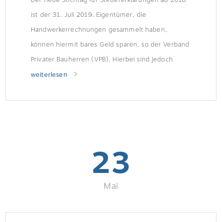
ist der 31. Juli 2019. Eigentümer, die
Handwerkerrechnungen gesammelt haben,
können hiermit bares Geld sparen, so der Verband
Privater Bauherren (VPB). Hierbei sind jedoch
einige Vorgaben zu beachten. Was kann steuerlich
weiterlesen
geltend gemacht werden?Abgesetzt werden
können Reparaturen und Modernisierungen am
eigenen Haus oder der selbstgenutzten
Eigentumswohnung. Hierunter fallen […]
23
Mai