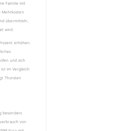
ne Familie mit
e Mehrkosten
and übermitteln,
et wird.
 Prozent erhöhen.
liches
rüfen und sich
ist im Vergleich
agt Thorsten
ng besonders
asverbrauch von
.599 Euro mit