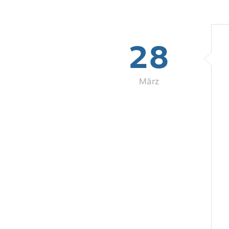
28
März