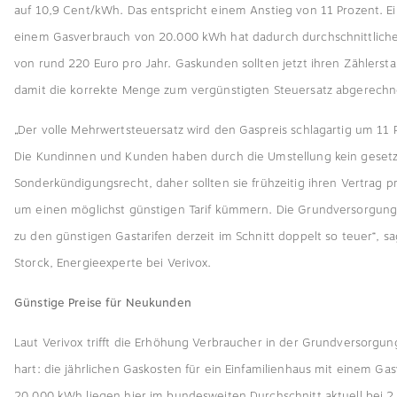
auf 10,9 Cent/kWh. Das entspricht einem Anstieg von 11 Prozent. Ei
einem Gasverbrauch von 20.000 kWh hat dadurch durchschnittlich
von rund 220 Euro pro Jahr. Gaskunden sollten jetzt ihren Zählerst
damit die korrekte Menge zum vergünstigten Steuersatz abgerechn
„Der volle Mehrwertsteuersatz wird den Gaspreis schlagartig um 11
Die Kundinnen und Kunden haben durch die Umstellung kein gesetz
Sonderkündigungsrecht, daher sollten sie frühzeitig ihren Vertrag p
um einen möglichst günstigen Tarif kümmern. Die Grundversorgung 
zu den günstigen Gastarifen derzeit im Schnitt doppelt so teuer“, s
Storck, Energieexperte bei Verivox.
Günstige Preise für Neukunden
Laut Verivox trifft die Erhöhung Verbraucher in der Grundversorgu
hart: die jährlichen Gaskosten für ein Einfamilienhaus mit einem G
20.000 kWh liegen hier im bundesweiten Durchschnitt aktuell bei 2