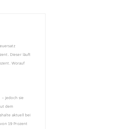
R
teuersatz
nt. Dieser läuft
rozent. Worauf
 – jedoch sie
Laut dem
shalte aktuell bei
 von 19 Prozent