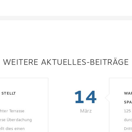
WEITERE AKTUELLES-BEITRÄGE
14
 STELLT
WA
SPA
März
hter Terrasse
125
diese Überdachung
durc
llt dies einen
Dri