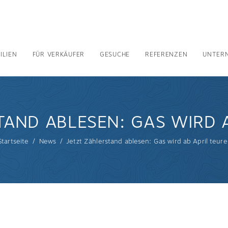
ILIEN
FÜR VERKÄUFER
GESUCHE
REFERENZEN
UNTER
AND ABLESEN: GAS WIRD 
Startseite
News
Jetzt Zählerstand ablesen: Gas wird ab April teure