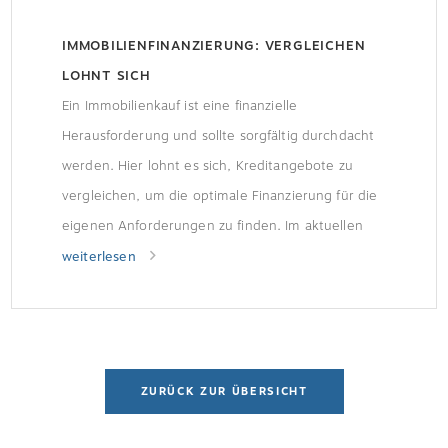
IMMOBILIENFINANZIERUNG: VERGLEICHEN
LOHNT SICH
Ein Immobilienkauf ist eine finanzielle
Herausforderung und sollte sorgfältig durchdacht
werden. Hier lohnt es sich, Kreditangebote zu
vergleichen, um die optimale Finanzierung für die
eigenen Anforderungen zu finden. Im aktuellen
Baukredit-Vergleich der Stiftung Warentest zeigt
weiterlesen
sich: Auch in Zeiten niedriger Zinsen lassen sich
mit dem richtigen Kredit mehrere Zehntausend
Euro sparen. Topangebote in allen Kredit-
VariantenLaut […]
ZURÜCK ZUR ÜBERSICHT