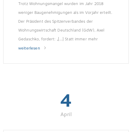
Trotz Wohnungsmangel wurden im Jahr 2018
weniger Baugenehmigungen als im Vorjahr erteilt.
Der Präsident des Spitzenverbandes der
Wohnungswirtschaft Deutschland (GdW), Axel
Gedaschko, fordert: „[…] Statt immer mehr
Bremsen brauchen wir drastisch mehr bezahlbaren
weiterlesen
Wohnungsbau.“ Weniger Ein- und
ZweifamilienhäuserWie das Statistische Bundesamt
(Destatis) mitteilt, wurde im Jahr 2018 in
Deutschland der Bau von insgesamt rund 347.300
4
[…]
April