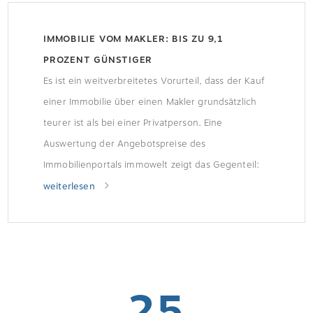
IMMOBILIE VOM MAKLER: BIS ZU 9,1
PROZENT GÜNSTIGER
Es ist ein weitverbreitetes Vorurteil, dass der Kauf
einer Immobilie über einen Makler grundsätzlich
teurer ist als bei einer Privatperson. Eine
Auswertung der Angebotspreise des
Immobilienportals immowelt zeigt das Gegenteil:
Im direkten Vergleich sind die Preise von privaten
weiterlesen
Angeboten merklich teurer als von vergleichbaren
Objekten, die über einen Makler verkauft werden.
25