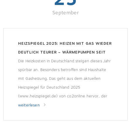
September
HEIZSPIEGEL 2025: HEIZEN MIT GAS WIEDER
DEUTLICH TEURER – WÄRMEPUMPEN SEIT
2022 GÜNSTIGER
Die Heizkosten in Deutschland steigen dieses Jahr
spürbar an. Besonders betroffen sind Haushalte
mit Gasheizung. Das geht aus dem aktuellen
Heizspiegel für Deutschland 2025
(www.heizspiegel.de) von co2online hervor, der
auf der Auswertung von über 90.000
weiterlesen
Gebäudedaten basiert. Während Gas- und
Pelletpreise deutlich zulegen, bleiben