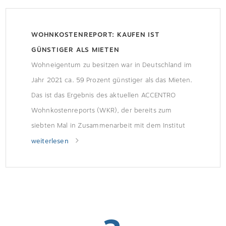
WOHNKOSTENREPORT: KAUFEN IST
GÜNSTIGER ALS MIETEN
Wohneigentum zu besitzen war in Deutschland im
Jahr 2021 ca. 59 Prozent günstiger als das Mieten.
Das ist das Ergebnis des aktuellen ACCENTRO
Wohnkostenreports (WKR), der bereits zum
siebten Mal in Zusammenarbeit mit dem Institut
der deutschen Wirtschaft Köln e. V. (IW) erstellt
weiterlesen
wurde.