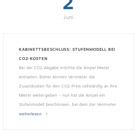
2
Juni
KABINETTSBESCHLUSS: STUFENMODELL BEI
CO2-KOSTEN
Bei der CO2-Abgabe möchte die Ampel Mieter
entlasten. Bisher können Vermieter die
Zusatzkosten für den CO2-Preis vollständig an ihre
Mieter weitergeben – nun hat die Ampel ein
Stufenmodell beschlossen, bei dem der Vermieter
anteilig zahlen muss.
weiterlesen