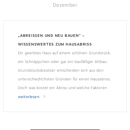
Dezember
„ABREISSEN UND NEU BAUEN“ – W
ISSENSWERTES ZUM HAUSABRISS
Ein geerbtes Haus auf einem schönen Grundstück,
ein Schnäppchen oder gar ein baufälliger Altbau:
Grundstücksbesitzer entscheiden sich aus den
unterschiedlichsten Gründen für einen Hausabriss.
Doch was kostet ein Abriss und welche Faktoren
spielen eine Rolle? Größe: Die Gebäudegröße
weiterlesen
spielt beim Abriss- und Maschinenaufwand eine
wichtige Rolle. Erreichbarkeit: Ist das Grundstück
von mehreren Seiten gut zugänglich? […]