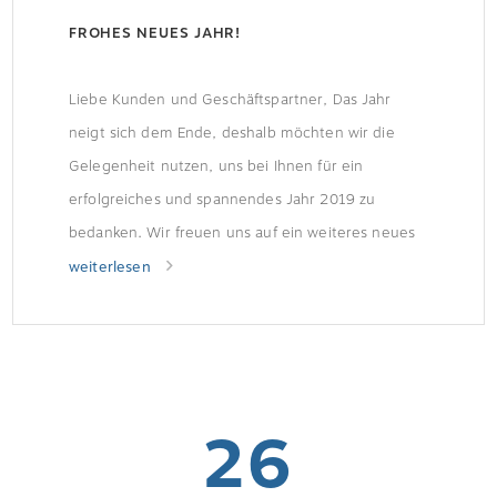
FROHES NEUES JAHR!
Liebe Kunden und Geschäftspartner, Das Jahr
neigt sich dem Ende, deshalb möchten wir die
Gelegenheit nutzen, uns bei Ihnen für ein
erfolgreiches und spannendes Jahr 2019 zu
bedanken. Wir freuen uns auf ein weiteres neues
Jahr und gute Zusammenarbeit mit Ihnen.
weiterlesen
Genießen Sie ein paar erholsame und schöne
Tage; wir wünschen Ihnen und Ihren Lieben […]
26