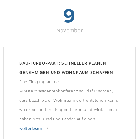
9
November
BAU-TURBO-PAKT: SCHNELLER PLANEN,
GENEHMIGEN UND WOHNRAUM SCHAFFEN
Eine Einigung auf der
Ministerpräsidentenkonferenz soll dafür sorgen,
dass bezahlbarer Wohnraum dort entstehen kann,
wo er besonders dringend gebraucht wird. Hierzu
haben sich Bund und Länder auf einen
Beschleunigungspakt zur Verschlankung von
weiterlesen
Verfahren und zur Reduzierung von