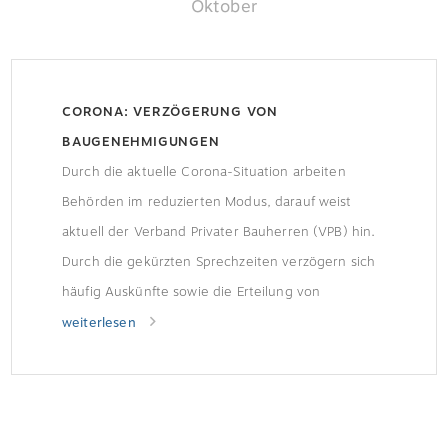
Oktober
CORONA: VERZÖGERUNG VON
BAUGENEHMIGUNGEN
Durch die aktuelle Corona-Situation arbeiten
Behörden im reduzierten Modus, darauf weist
aktuell der Verband Privater Bauherren (VPB) hin.
Durch die gekürzten Sprechzeiten verzögern sich
häufig Auskünfte sowie die Erteilung von
Genehmigungen. Bauherren sollten
weiterlesen
Verzögerungen einplanenSolange Bauherren nicht
wissen, wie sie auf ihrem Grundstück bauen
dürfen, sollten sie keinen Bauvertrag
unterschreiben, rät der VPB. Sollte sich […]