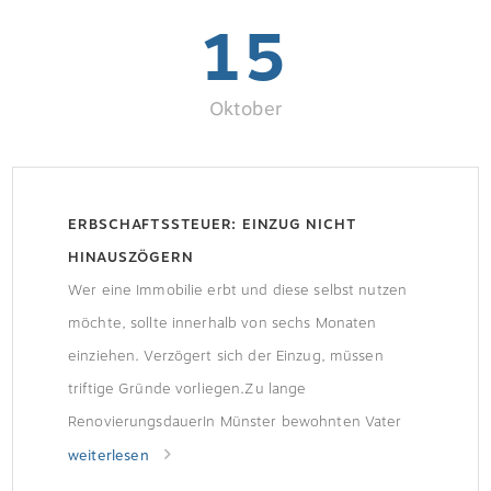
15
Oktober
ERBSCHAFTSSTEUER: EINZUG NICHT
HINAUSZÖGERN
Wer eine Immobilie erbt und diese selbst nutzen
möchte, sollte innerhalb von sechs Monaten
einziehen. Verzögert sich der Einzug, müssen
triftige Gründe vorliegen.Zu lange
RenovierungsdauerIn Münster bewohnten Vater
und Sohn jeweils eine Doppelhaushälfte. Nach
weiterlesen
dem Tod des Vaters erbte der Sohn die andere