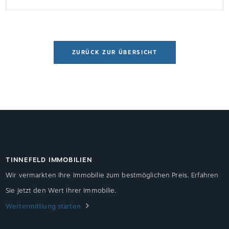
Hälfte und renovierte diese in Eigenleistung, um
das gesamte Haus als einheitliche […]
ZURÜCK ZUR ÜBERSICHT
TINNEFELD IMMOBILIEN
Wir vermarkten Ihre Immobilie zum bestmöglichen Preis. Erfahren
Sie jetzt den Wert Ihrer Immobilie.
Wertermittlung starten