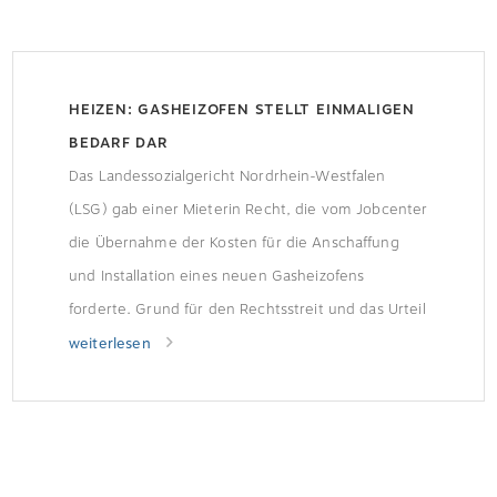
HEIZEN: GASHEIZOFEN STELLT EINMALIGEN
BEDARF DAR
Das Landessozialgericht Nordrhein-Westfalen
(LSG) gab einer Mieterin Recht, die vom Jobcenter
die Übernahme der Kosten für die Anschaffung
und Installation eines neuen Gasheizofens
forderte. Grund für den Rechtsstreit und das Urteil
war eine Klausel im Mietvertrag.
weiterlesen