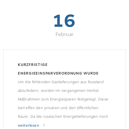
16
Februar
KURZFRISTIGE
ENERGIEEINSPARVERORDNUNG WURDE
VERLÄNGERT
Um die fehlenden Gaslieferungen aus Russland
abzufedern, wurden im vergangenen Herbst
Maßnahmen zum Energiesparen festgelegt. Diese
betreffen den privaten und den öffentlichen
Raum. Da die russischen Energielieferungen noch
nicht vollständig durch andere Lieferquellen und
weiterlesen