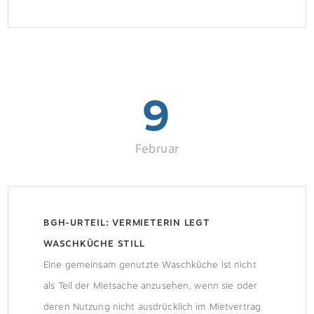
erneuerbare Energien ersetzt werden konnten,
wurden diese Maßnahmen verlängert.
9
Februar
BGH-URTEIL: VERMIETERIN LEGT
WASCHKÜCHE STILL
Eine gemeinsam genutzte Waschküche ist nicht
als Teil der Mietsache anzusehen, wenn sie oder
deren Nutzung nicht ausdrücklich im Mietvertrag