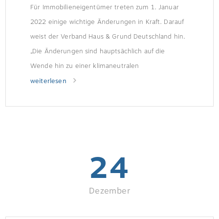
Für Immobilieneigentümer treten zum 1. Januar
2022 einige wichtige Änderungen in Kraft. Darauf
weist der Verband Haus & Grund Deutschland hin.
„Die Änderungen sind hauptsächlich auf die
Wende hin zu einer klimaneutralen
Energieversorgung zurückzuführen. Hinzu kommt,
weiterlesen
dass für alle Eigentümer im Laufe des Jahres die
Reform der Grundsteuer erste praktische
Auswirkungen haben wird“, sagte
Verbandspräsident […]
24
Dezember