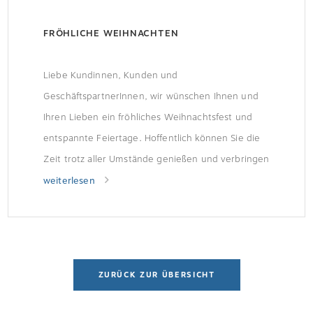
FRÖHLICHE WEIHNACHTEN
Liebe Kundinnen, Kunden und
GeschäftspartnerInnen, wir wünschen Ihnen und
Ihren Lieben ein fröhliches Weihnachtsfest und
entspannte Feiertage. Hoffentlich können Sie die
Zeit trotz aller Umstände genießen und verbringen
eine harmonische und glückliche Zeit. „Ich werde
weiterlesen
Weihnachten in meinem Herzen ehren und
versuchen, es das ganze Jahr hindurch
aufzuheben.“ [Charles Dickens]
ZURÜCK ZUR ÜBERSICHT