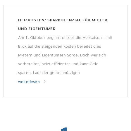
HEIZKOSTEN: SPARPOTENZIAL FÜR MIETER
UND EIGENTÜMER
Am 1. Oktober beginnt offiziell die Heizsaison – mit
Blick auf die steigenden Kosten bereitet dies
Mietern und Eigentümern Sorge. Doch wer sich
vorbereitet, heizt effizienter und kann Geld
sparen. Laut der gemeinnützigen
Beratungsgesellschaft co2online sind bis zu 700
weiterlesen
Euro Ersparnis möglich.