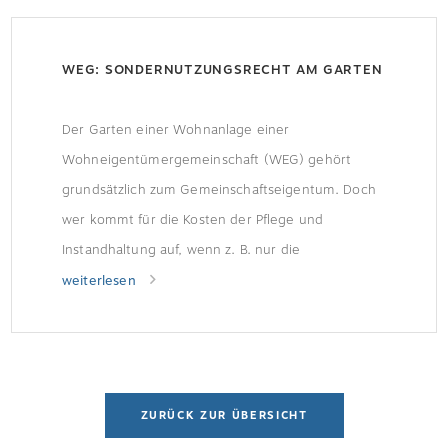
WEG: SONDERNUTZUNGSRECHT AM GARTEN
Der Garten einer Wohnanlage einer
Wohneigentümergemeinschaft (WEG) gehört
grundsätzlich zum Gemeinschaftseigentum. Doch
wer kommt für die Kosten der Pflege und
Instandhaltung auf, wenn z. B. nur die
Erdgeschossbewohner Sondernutzungsrechte
weiterlesen
besitzen? Und dürfen Eigentümer mit
Sondernutzungsrecht dort machen, was sie
möchten? Rechte und Pflichten des
SondernutzungsberechtigtenIn der Regel sind die
ZURÜCK ZUR ÜBERSICHT
Sondernutzungsrechte des Gartens in der