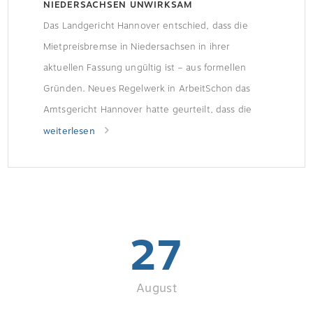
NIEDERSACHSEN UNWIRKSAM
Das Landgericht Hannover entschied, dass die
Mietpreisbremse in Niedersachsen in ihrer
aktuellen Fassung ungültig ist – aus formellen
Gründen. Neues Regelwerk in ArbeitSchon das
Amtsgericht Hannover hatte geurteilt, dass die
seit Dezember 2016 geltende Mietpreisbremse
weiterlesen
unwirksam ist, da Begründungen für den
angespannten Wohnungsmarkt der Städte fehlten.
Dass eine solche Begründung vorliegen muss,
hatte der Bundesgerichtshof […]
27
August