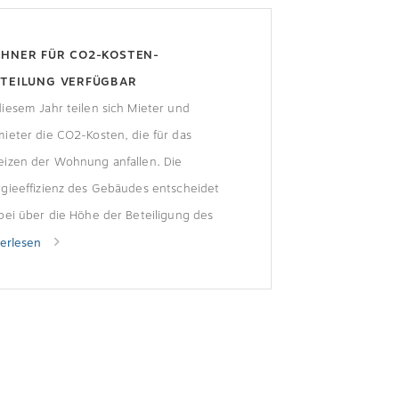
HNER FÜR CO2-KOSTEN-
FTEILUNG VERFÜGBAR
iesem Jahr teilen sich Mieter und
ieter die CO2-Kosten, die für das
eizen der Wohnung anfallen. Die
gieeffizienz des Gebäudes entscheidet
bei über die Höhe der Beteiligung des
mieters. Nun hat die Bundesregierung
terlesen
en kostenlosen Online-Rechner zur
ügung gestellt, mit dem die Kosten
uliert werden können.