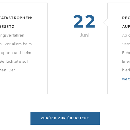
22
KATASTROPHEN:
REC
GESETZ
AU
Juni
ngsverfahren
Ab d
n. Vor allem beim
Verm
trophen und beim
Beh
Geflüchtete soll
Ener
ehen. Der
hier
ungen im
Ver
wei
reits
ein
Verf
kalk
ZURÜCK ZUR ÜBERSICHT