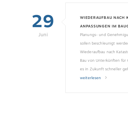
29
WIEDERAUFBAU NACH 
ANPASSUNGEN IM BAU
Juni
Planungs- und Genehmigu
sollen beschleunigt werde
Wiederaufbau nach Katas
Bau von Unterkünften für 
es in Zukunft schneller g
Bundesrat hat den Änder
weiterlesen
Baugesetzbuch (BauGB) be
zugestimmt.