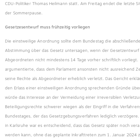
CDU-Politiker Thomas Heilmann statt. Am Freitag endet die letzte 
der Sommerpause.
Gesetzesentwurf muss frühzeitig vorliegen
Die einstweilige Anordnung sollte dem Bundestag die abschließend
Abstimmung über das Gesetz untersagen, wenn der Gesetzentwurf
Abgeordneten nicht mindestens 14 Tage vorher schriftlich vorliegt.
argumentierte, dass dem Parlament ansonsten nicht ausreichend Zei
seine Rechte als Abgeordneter erheblich verletzt. Das Gericht erklärt
den Erlass einer einstweiligen Anordnung sprechenden Gründe übe
würde das Interesse an der Vermeidung einer irreversiblen Verletz
Beteiligungsrechte schwerer wiegen als der Eingriff in die Verfahr
Bundestages, der das Gesetzgebungsverfahren lediglich verzögere. 
in Karlsruhe war es entscheidend, dass das Gesetz später noch ver
werden kann, ohne das geplante Inkrafttreten zum 1. Januar 2024 