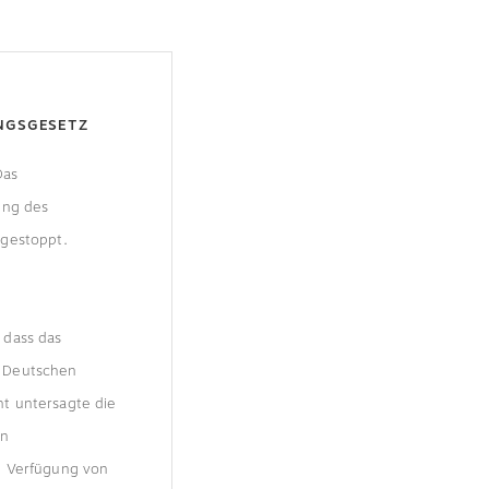
NGSGESETZ
Das
ung des
 gestoppt.
 dass das
m Deutschen
t untersagte die
en
e Verfügung von