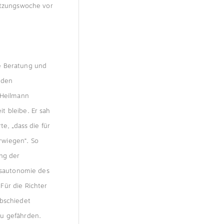
Sitzungswoche vor
e Beratung und
 den
 Heilmann
t bleibe. Er sah
e, „dass die für
rwiegen“. So
ung der
ensautonomie des
Für die Richter
abschiedet
zu gefährden.