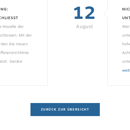
12
UNG:
NI
LIESST N
UN
August
e Novelle der
KÜ
Wer
chlossen. Mit der
unte
rden die neuen
hoh
izienzrichtlinie
Ach
etzt. Geräte
unt
 novellierte EU-
info
wei
ieht unter
Künd
allierte Zähler
Zim
nach dem
Wohn
ung fernablesbar
Zimm
ZURÜCK ZUR ÜBERSICHT
lierte Geräte
an T
2027 mit […]
erfu