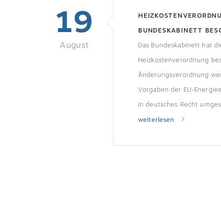
19
HEIZKOSTENVERORDN
BUNDESKABINETT BESCH
August
OVELLE
Das Bundeskabinett hat di
Heizkostenverordnung bes
Änderungsverordnung we
Vorgaben der EU-Energieeff
in deutsches Recht umges
zukünftig fernablesbar Die
weiterlesen
Energieeffizienzrichtlinie s
anderem vor, dass neu inst
und Heizkostenverteiler 
Inkrafttreten der Verordn
sein müssen. Bereits instal
müssen bis zum 1. Januar 