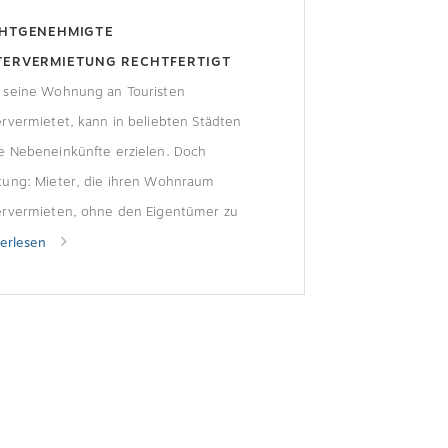
CHTGENEHMIGTE
TERVERMIETUNG RECHTFERTIGT
NDIGUNG
 seine Wohnung an Touristen
rvermietet, kann in beliebten Städten
e Nebeneinkünfte erzielen. Doch
tung: Mieter, die ihren Wohnraum
ervermieten, ohne den Eigentümer zu
rmieren, riskieren die (fristlose)
terlesen
igung. Mieterin vermietet einzelnes
mer Die Mieterin einer 5-Zimmer-
ung in Berlin vermietete eines der
er regelmäßig über ein Internetportal
ouristen. Als die Vermieter davon
hren, baten […]