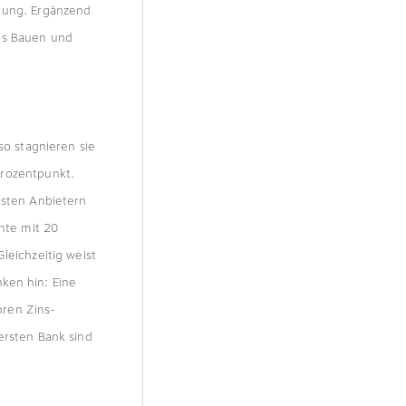
ügung. Ergänzend
des Bauen und
so stagnieren sie
Prozentpunkt.
igsten Anbietern
ante mit 20
leichzeitig weist
ken hin: Eine
hren Zins­
ersten Bank sind