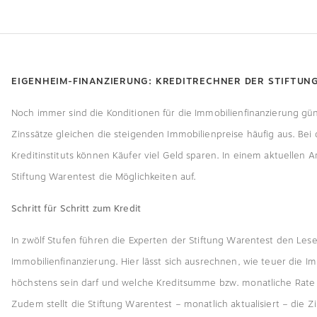
EIGENHEIM-FINANZIERUNG: KREDITRECHNER DER STIFTUN
Noch immer sind die Konditionen für die Immobilienfinanzierung gün
Zinssätze gleichen die steigenden Immobilienpreise häufig aus. Bei
Kreditinstituts können Käufer viel Geld sparen. In einem aktuellen Ar
Stiftung Warentest die Möglichkeiten auf.
Schritt für Schritt zum Kredit
In zwölf Stufen führen die Experten der Stiftung Warentest den Lese
Immobilien­finanzierung. Hier lässt sich ausrechnen, wie teuer die I
höchstens sein darf und welche Kreditsumme bzw. monatliche Rate t
Zudem stellt die Stiftung Warentest – monatlich aktualisiert – die Z