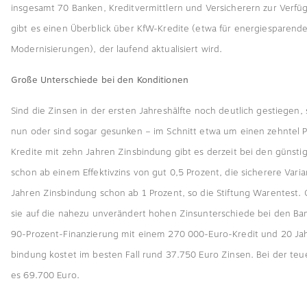
insgesamt 70 Banken, Kreditvermittlern und Versicherern zur Verf
gibt es einen Über­blick über KfW-Kredite (etwa für energiesparen
Modernisierungen), der laufend aktualisiert wird.
Große Unterschiede bei den Konditionen
Sind die Zinsen in der ersten Jahreshälfte noch deutlich gestiegen, 
nun oder sind sogar gesunken – im Schnitt etwa um einen zehntel 
Kredite mit zehn Jahren Zins­bindung gibt es derzeit bei den güns­t
schon ab einem Effektivzins von gut 0,5 Prozent, die sicherere Vari
Jahren Zins­bindung schon ab 1 Prozent, so die Stiftung Warentest. G
sie auf die nahezu unverändert hohen Zinsunterschiede bei den Ban
90-Prozent-Finanzierung mit einem 270 000-Euro-Kredit und 20 Ja
bindung kostet im besten Fall rund 37.750 Euro Zinsen. Bei der teu
es 69.700 Euro.