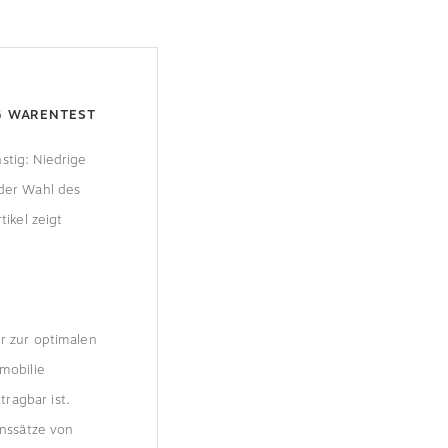
G WARENTEST
stig: Niedrige
 der Wahl des
tikel zeigt
r zur optimalen
mmobilie
ragbar ist.
inssätze von