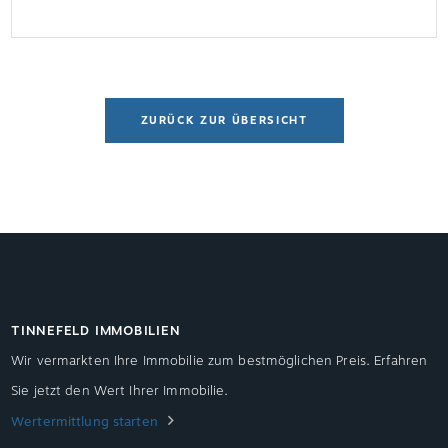
Immobilieneigentümern die Umsetzung baulicher
Maßnahmen zum Einbruchschutz. Ein einfacher
Mehrheitsbeschluss der Eigentümerversammlung
genügt, um Maßnahmen wie sichere
ZURÜCK ZUR ÜBERSICHT
Eingangstüren oder Fenstergitter zu beschließen.
TINNEFELD IMMOBILIEN
Wir vermarkten Ihre Immobilie zum bestmöglichen Preis. Erfahren
Sie jetzt den Wert Ihrer Immobilie.
Wertermittlung starten