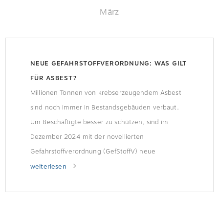
März
NEUE GEFAHRSTOFFVERORDNUNG: WAS GILT
FÜR ASBEST?
Millionen Tonnen von krebserzeugendem Asbest
sind noch immer in Bestandsgebäuden verbaut.
Um Beschäftigte besser zu schützen, sind im
Dezember 2024 mit der novellierten
Gefahrstoffverordnung (GefStoffV) neue
Regelungen für Tätigkeiten mit Asbest in Kraft
weiterlesen
getreten. Die Berufsgenossenschaft der
Bauwirtschaft (BG BAU) informiert über die
wichtigsten Änderungen und bietet für das Bauen