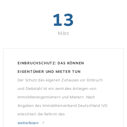
im Bestand einen praxisnahen Leitfaden […]
13
März
EINBRUCHSCHUTZ: DAS KÖNNEN
EIGENTÜMER UND MIETER TUN
Der Schutz des eigenen Zuhauses vor Einbruch
und Diebstahl ist ein zentrales Anliegen von
Immobilieneigentümern und Mietern. Nach
Angaben des Immobilienverband Deutschland IVD
erleichtert die Reform des
Wohnungseigentumsgesetzes (WEG)
weiterlesen