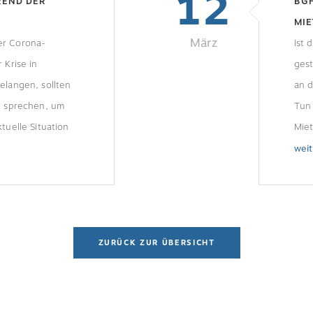
12
REND DER
BGH
MI
März
er Corona-
FRE
Ist 
 Krise in
gest
elangen, sollten
an 
n sprechen, um
Tun 
tuelle Situation
Miet
; die rechtlichen
Bund
wei
ielle Engpässe
Frei
etreibenden als
Geme
kann es derzeit
Wohn
n kommen.
reg
ZURÜCK ZUR ÜBERSICHT
bsschließungen,
des