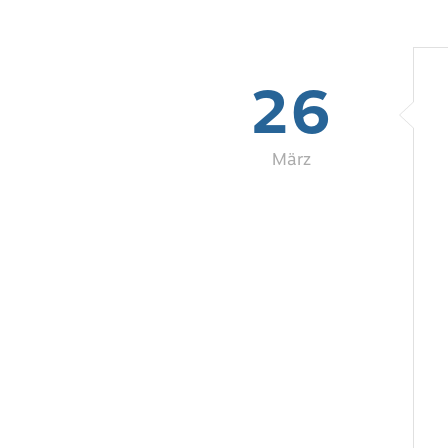
26
März