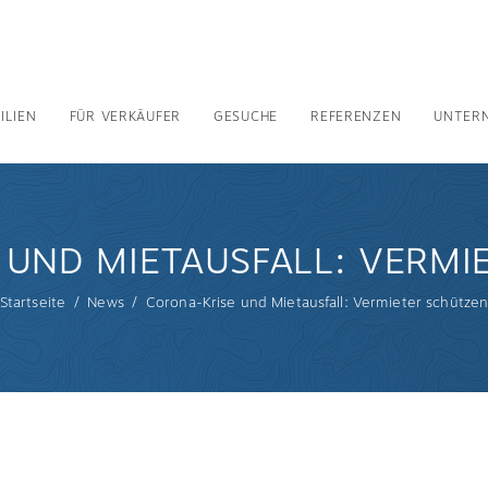
ILIEN
FÜR VERKÄUFER
GESUCHE
REFERENZEN
UNTER
 UND MIETAUSFALL: VERMI
Startseite
News
Corona-Krise und Mietausfall: Vermieter schütze