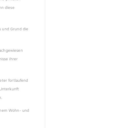
nn diese
s und Grund die
nachgewiesen
isse ihrer
eter fortlaufend
Unterkunft
n.
einem Wohn- und