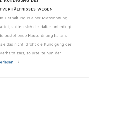
: KÜNDIGUNG DES
ETVERHÄLTNISSES WEGEN
ILAUFENDER HUNDE
die Tierhaltung in einer Mietwohnung
attet, sollten sich die Halter unbedingt
die bestehende Hausordnung halten.
sie das nicht, droht die Kündigung des
verhältnisses, so urteilte nun der
esgerichtshof (BGH).Der Fall:
terlesen
laufende Hunde auf
inschaftsflächenDie Mieter einer
ung in einer Villa hatten ihre Hunde
elmäßig auf den Gemeinschaftsflächen
 Anwesens, zu denen auch […]