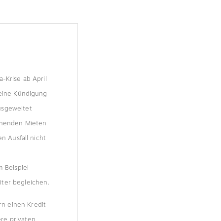
-Krise ab April
keine Kündigung
usgeweitet
tehenden Mieten
n Ausfall nicht
m Beispiel
iter begleichen.
n einen Kredit
re privaten