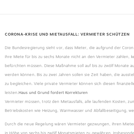
CORONA-KRISE UND MIETAUSFALL: VERMIETER SCHÜTZEN
Die Bundesregierung sieht vor, dass Mieter, die aufgrund der Corona
ihre Miete für bis zu sechs Monate nicht an den Vermieter zahlen, 
befürchten müssen. Diese Maßnahme soll auf bis zu zwölf Monate a
werden können. Bis zu zwei Jahren sollen sie Zeit haben, die auss
zu begleichen. Viele private Vermieter können sich diesen finanzielle
leisten.
Haus und Grund fordert Korrekturen
Vermieter müssen, trotz den Mietausfalls, alle laufenden Kosten, zu
Betriebskosten wie Heizung, Warmwasser und Abfallbeseitigung, we
Durch die neue Regelung wären Vermieter gezwungen, ihren Mieter
in Höhe von sechs bis zwölf Monatsmieten zu gewähren. Insbesonde