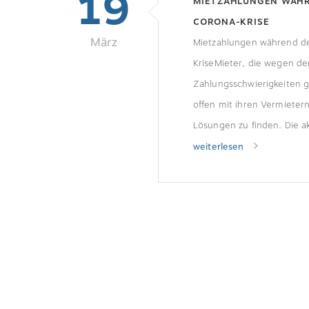
19
MIETZAHLUNGEN WÄH
CORONA-KRISE
März
Mietzahlungen während d
KriseMieter, die wegen der
Zahlungsschwierigkeiten g
offen mit ihren Vermieter
Lösungen zu finden. Die ak
ist für alle Beteiligten neu
weiterlesen
Folgen sind unklar. Finanz
möglichSowohl bei Gewerb
auch bei privaten Mietern 
zu finanziellen Engpässe
Fehlende Aufträge, Betrie
Kurzarbeit […]