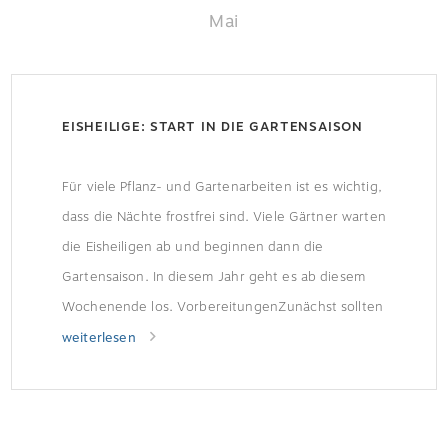
Mai
EISHEILIGE: START IN DIE GARTENSAISON
Für viele Pflanz- und Gartenarbeiten ist es wichtig,
dass die Nächte frostfrei sind. Viele Gärtner warten
die Eisheiligen ab und beginnen dann die
Gartensaison. In diesem Jahr geht es ab diesem
Wochenende los. VorbereitungenZunächst sollten
Reinigungs- und ggf. Wartungsarbeiten
weiterlesen
vorgenommen werden. Ist das Vogelhaus noch
intakt? Weist die Gartenhütte Witterungsschäden
auf? Bäume, Sträucher und Hecken […]