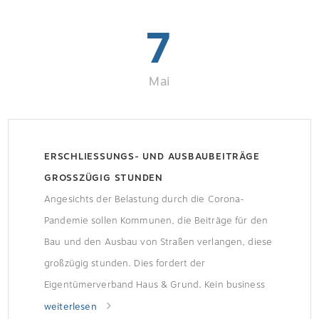
7
Mai
ERSCHLIESSUNGS- UND AUSBAUBEITRÄGE G
ROSSZÜGIG STUNDEN
Angesichts der Belastung durch die Corona-
Pandemie sollen Kommunen, die Beiträge für den
Bau und den Ausbau von Straßen verlangen, diese
großzügig stunden. Dies fordert der
Eigentümerverband Haus & Grund. Kein business
as usual„Die Corona-Krise trifft jeden Bürger. Viele
weiterlesen