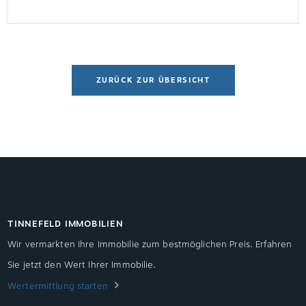
können ihren Beruf nicht mehr ausüben und
müssen mit finanziellen Einbußen kämpfen. In
dieser Zeit dürfen die […]
ZURÜCK ZUR ÜBERSICHT
TINNEFELD IMMOBILIEN
Wir vermarkten Ihre Immobilie zum bestmöglichen Preis. Erfahren
Sie jetzt den Wert Ihrer Immobilie.
Wertermittlung starten