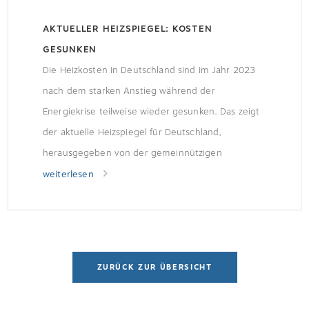
AKTUELLER HEIZSPIEGEL: KOSTEN
GESUNKEN
Die Heizkosten in Deutschland sind im Jahr 2023
nach dem starken Anstieg während der
Energiekrise teilweise wieder gesunken. Das zeigt
der aktuelle Heizspiegel für Deutschland,
herausgegeben von der gemeinnützigen
Beratungsgesellschaft co2online. Für die
weiterlesen
deutschlandweiten Vergleichswerte zum Heizen
wurden über 140.000 Gebäudedaten
ausgewertet.
ZURÜCK ZUR ÜBERSICHT